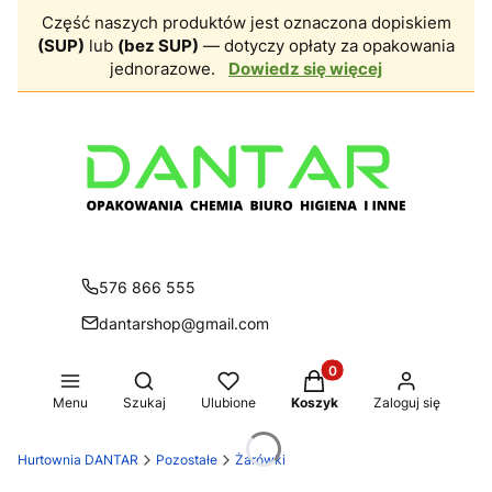
Część naszych produktów jest oznaczona dopiskiem
(SUP)
lub
(bez SUP)
— dotyczy opłaty za opakowania
jednorazowe.
Dowiedz się więcej
576 866 555
dantarshop@gmail.com
Produkty w koszyku: 0.
Otwórz wyszukiwarkę
Menu
Szukaj
Ulubione
Koszyk
Zaloguj się
Hurtownia DANTAR
Pozostałe
Żarówki