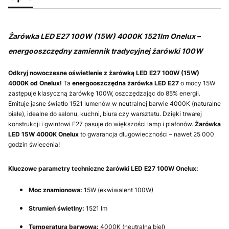
Żarówka LED E27 100W (15W) 4000K 1521lm Onelux –
energooszczędny zamiennik tradycyjnej żarówki 100W
Odkryj nowoczesne oświetlenie z żarówką LED E27 100W (15W)
4000K od Onelux!
Ta
energooszczędna żarówka LED E27
o mocy 15W
zastępuje klasyczną żarówkę 100W, oszczędzając do 85% energii.
Emituje jasne światło 1521 lumenów w neutralnej barwie 4000K (naturalne
białe), idealne do salonu, kuchni, biura czy warsztatu. Dzięki trwałej
konstrukcji i gwintowi E27 pasuje do większości lamp i plafonów.
Żarówka
LED 15W 4000K Onelux
to gwarancja długowieczności – nawet 25 000
godzin świecenia!
Kluczowe parametry techniczne żarówki LED E27 100W Onelux:
Moc znamionowa:
15W (ekwiwalent 100W)
Strumień świetlny:
1521 lm
Temperatura barwowa:
4000K (neutralna biel)