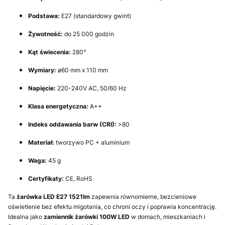
Podstawa:
E27 (standardowy gwint)
Żywotność:
do 25 000 godzin
Kąt świecenia:
280°
Wymiary:
ø60 mm x 110 mm
Napięcie:
220-240V AC, 50/60 Hz
Klasa energetyczna:
A++
Indeks oddawania barw (CRI):
>80
Materiał:
tworzywo PC + aluminium
Waga:
45 g
Certyfikaty:
CE, RoHS
Ta
żarówka LED E27 1521lm
zapewnia równomierne, bezcieniowe
oświetlenie bez efektu migotania, co chroni oczy i poprawia koncentrację.
Idealna jako
zamiennik żarówki 100W LED
w domach, mieszkaniach i