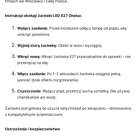
firmach we Wrocławiu i całej Polsce.
Instrukcja obsługi żarówki LED E27 Onelux:
Wyłącz zasilanie:
Przed montażem odłącz lampę od prądu, aby
uniknąć porażenia.
Wyjmij starą żarówkę:
Obróć w lewo i wyciągnij.
Wkręć nową:
Wkręć żarówkę E27 prawoskrętnie do oprawki – nie
przekręcaj na siłę.
Włącz zasilanie:
Po 1-2 sekundach żarówka osiągnie pełną
jasność (brak efektu rozgrzewania).
Czyszczenie:
Wyłącz prąd, przetrzyj suchą szmatką. Nie używaj
chemikaliów ani wody.
Żarówka jest gotowa do użycia natychmiast po wkręceniu – dimmowalna
z kompatybilnymi ściemniaczami.
Ostrzeżenia i bezpieczeństwo: