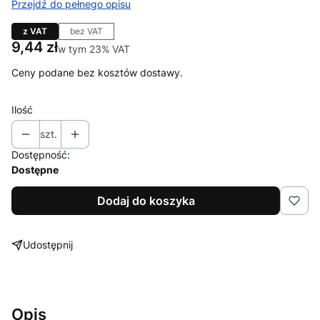
Przejdź do pełnego opisu
z VAT
bez VAT
Cena
9,44 zł
w tym 23% VAT
w tym
23%
VAT
Ceny podane bez kosztów dostawy.
Ilość
szt.
Dostępność:
Dostępne
Dodaj do koszyka
Udostępnij
Opis