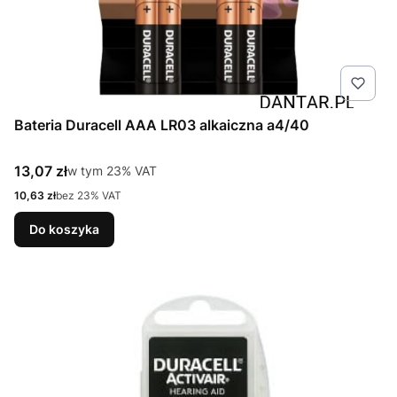
Bateria Duracell AAA LR03 alkaiczna a4/40
Cena brutto
13,07 zł
w tym %s VAT
w tym
23%
VAT
Cena netto
10,63 zł
bez 23% VAT
Do koszyka