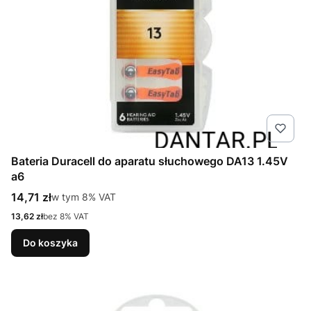
Bateria Duracell do aparatu słuchowego DA13 1.45V
a6
Cena brutto
14,71 zł
w tym %s VAT
w tym
8%
VAT
Cena netto
13,62 zł
bez 8% VAT
Do koszyka