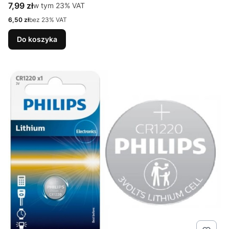
Cena brutto
7,99 zł
w tym %s VAT
w tym
23%
VAT
Cena netto
6,50 zł
bez 23% VAT
Do koszyka