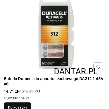
Bateria Duracell do aparatu słuchowego DA312 1.45V
a6
Cena brutto
14,71 zł
w tym %s VAT
w tym
8%
VAT
Cena netto
13,62 zł
bez 8% VAT
Do koszyka