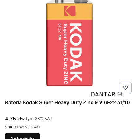
Bateria Kodak Super Heavy Duty Zinc 9 V 6F22 a1/10
Cena brutto
4,75 zł
w tym %s VAT
w tym
23%
VAT
Cena netto
3,86 zł
bez 23% VAT
Do koszyka