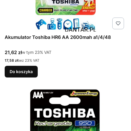
Akumulator Toshiba HR6 AA 2600mah a1/4/48
Cena brutto
21,62 zł
w tym %s VAT
w tym
23%
VAT
Cena netto
17,58 zł
bez 23% VAT
Do koszyka