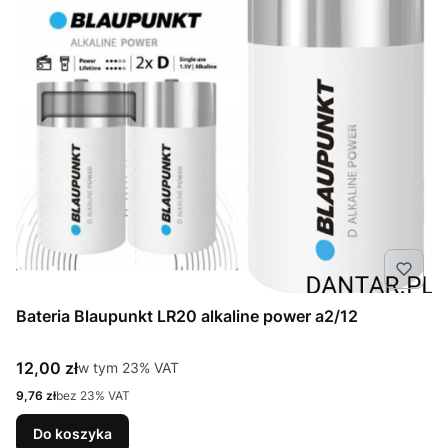
Bateria Blaupunkt LR20 alkaline power a2/12
Cena brutto
12,00 zł
w tym %s VAT
w tym
23%
VAT
Cena netto
9,76 zł
bez 23% VAT
Do koszyka