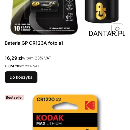
Bateria GP CR123A foto a1
Cena brutto
16,29 zł
w tym %s VAT
w tym
23%
VAT
Cena netto
13,24 zł
bez 23% VAT
Do koszyka
Bestseller