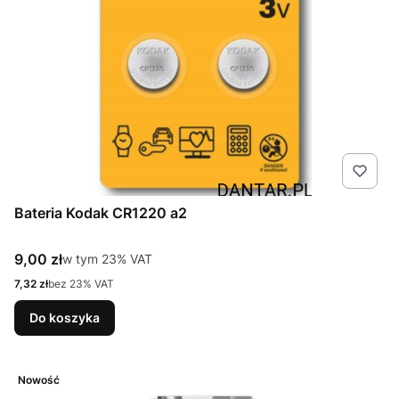
Bateria Kodak CR1220 a2
Cena brutto
9,00 zł
w tym %s VAT
w tym
23%
VAT
Cena netto
7,32 zł
bez 23% VAT
Do koszyka
Nowość