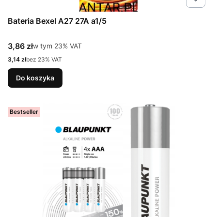
Bateria Bexel A27 27A a1/5
Cena brutto
3,86 zł
w tym %s VAT
w tym
23%
VAT
Cena netto
3,14 zł
bez 23% VAT
Do koszyka
Bestseller