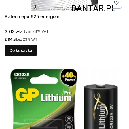
Bateria epx 625 energizer
Cena brutto
3,62 zł
w tym %s VAT
w tym
23%
VAT
Cena netto
2,94 zł
bez 23% VAT
Do koszyka