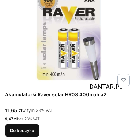
Akumulatorki Raver solar HR03 400mah a2
Cena brutto
11,65 zł
w tym %s VAT
w tym
23%
VAT
Cena netto
9,47 zł
bez 23% VAT
Do koszyka