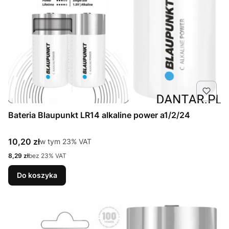
Bateria Blaupunkt LR14 alkaline power a1/2/24
Cena brutto
10,20 zł
w tym %s VAT
w tym
23%
VAT
Cena netto
8,29 zł
bez 23% VAT
Do koszyka