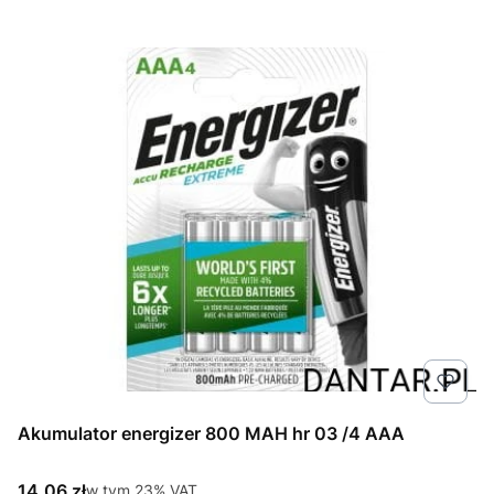
Akumulator energizer 800 MAH hr 03 /4 AAA
Cena brutto
14,06 zł
w tym %s VAT
w tym
23%
VAT