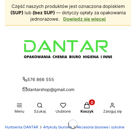
Część naszych produktów jest oznaczona dopiskiem
(SUP)
lub
(bez SUP)
— dotyczy opłaty za opakowania
jednorazowe.
Dowiedz się więcej
576 866 555
dantarshop@gmail.com
Produkty w koszyku: 0.
Otwórz wyszukiwarkę
Menu
Szukaj
Ulubione
Koszyk
Zaloguj się
Hurtownia DANTAR
Artykuły biurowe
Akcesoria biurowe i szkolne