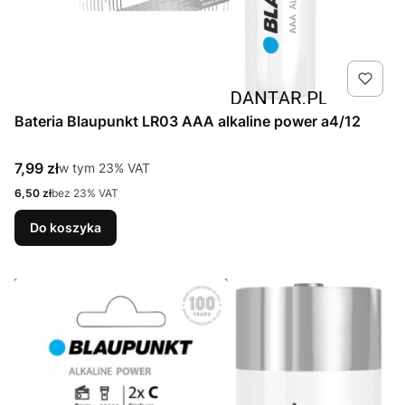
Bateria Blaupunkt LR03 AAA alkaline power a4/12
Cena brutto
7,99 zł
w tym %s VAT
w tym
23%
VAT
Cena netto
6,50 zł
bez 23% VAT
Do koszyka