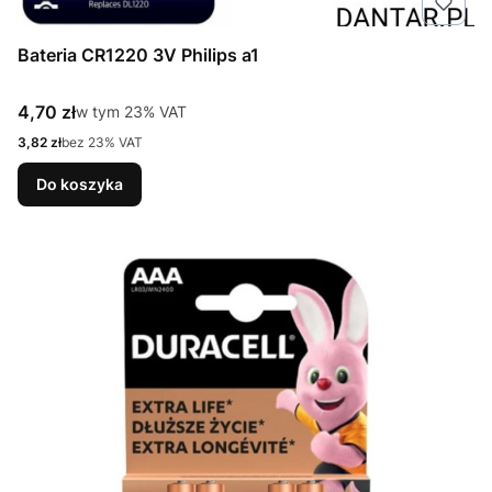
Bateria CR1220 3V Philips a1
Cena brutto
4,70 zł
w tym %s VAT
w tym
23%
VAT
Cena netto
3,82 zł
bez 23% VAT
Do koszyka