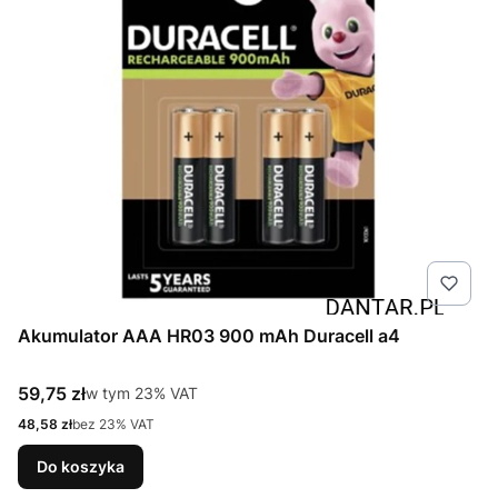
Akumulator AAA HR03 900 mAh Duracell a4
Cena brutto
59,75 zł
w tym %s VAT
w tym
23%
VAT
Cena netto
48,58 zł
bez 23% VAT
Do koszyka