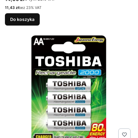
Cena netto
11,43 zł
bez 23% VAT
Do koszyka