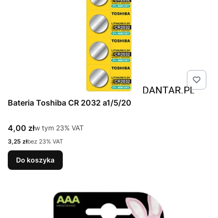
Bateria Toshiba CR 2032 a1/5/20
Cena brutto
4,00 zł
w tym %s VAT
w tym
23%
VAT
Cena netto
3,25 zł
bez 23% VAT
Do koszyka