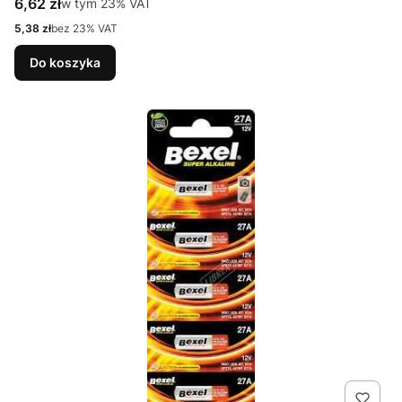
Cena brutto
6,62 zł
w tym %s VAT
w tym
23%
VAT
Cena netto
5,38 zł
bez 23% VAT
Do koszyka