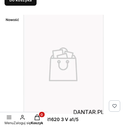
Nowość
Produkty w koszyku: 0. Zobacz szczegóły
Bateria litowa GP CR1620 3 V a1/5
Menu
Zaloguj się
Koszyk