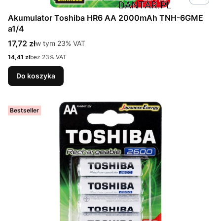
Akumulator Toshiba HR6 AA 2000mAh TNH-6GME
a1/4
Cena brutto
17,72 zł
w tym %s VAT
w tym
23%
VAT
Cena netto
14,41 zł
bez 23% VAT
Do koszyka
Bestseller