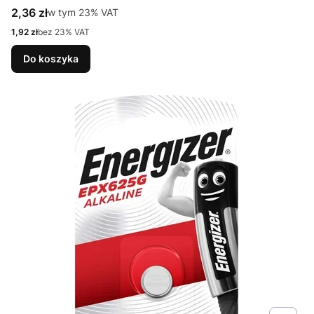
Cena brutto
2,36 zł
w tym %s VAT
w tym
23%
VAT
Cena netto
1,92 zł
bez 23% VAT
Do koszyka