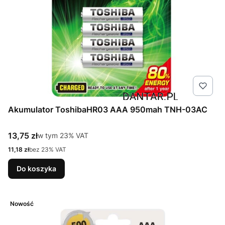
Akumulator ToshibaHR03 AAA 950mah TNH-03AC
Cena brutto
13,75 zł
w tym %s VAT
w tym
23%
VAT
Cena netto
11,18 zł
bez 23% VAT
Do koszyka
Nowość