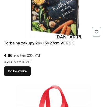
Torba na zakupy 26x15x27cm VEGGIE
Cena brutto
4,66 zł
w tym %s VAT
w tym
23%
VAT
Cena netto
3,79 zł
bez 23% VAT
Do koszyka