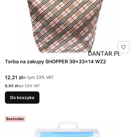
Torba na zakupy SHOPPER 39x33x14 WZ2
Cena brutto
12,21 zł
w tym %s VAT
w tym
23%
VAT
Cena netto
9,93 zł
bez 23% VAT
Do koszyka
Bestseller