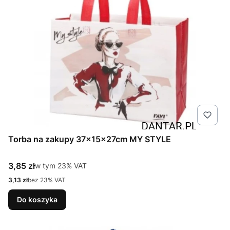
Torba na zakupy 37x15x27cm MY STYLE
Cena brutto
3,85 zł
w tym %s VAT
w tym
23%
VAT
Cena netto
3,13 zł
bez 23% VAT
Do koszyka