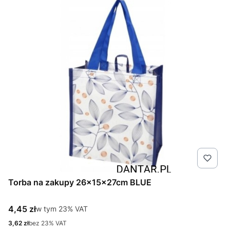
Torba na zakupy 26x15x27cm BLUE
Cena brutto
4,45 zł
w tym %s VAT
w tym
23%
VAT
Cena netto
3,62 zł
bez 23% VAT