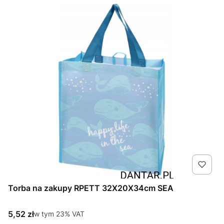
Torba na zakupy RPETT 32X20X34cm SEA
Cena brutto
5,52 zł
w tym %s VAT
w tym
23%
VAT