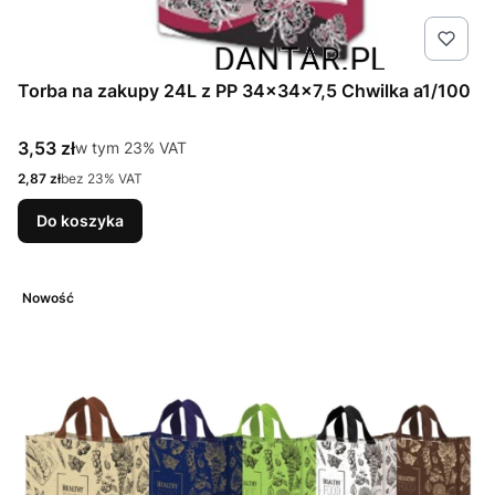
Torba na zakupy 24L z PP 34x34x7,5 Chwilka a1/100
Cena brutto
3,53 zł
w tym %s VAT
w tym
23%
VAT
Cena netto
2,87 zł
bez 23% VAT
Do koszyka
Nowość