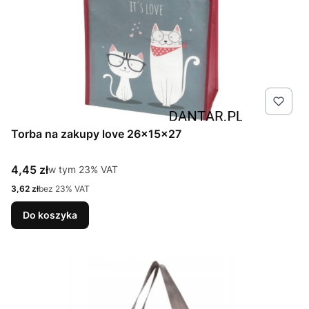
Torba na zakupy love 26x15x27
Cena brutto
4,45 zł
w tym %s VAT
w tym
23%
VAT
Cena netto
3,62 zł
bez 23% VAT
Do koszyka