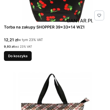
Torba na zakupy SHOPPER 39x33x14 WZ1
Cena brutto
12,21 zł
w tym %s VAT
w tym
23%
VAT
Cena netto
9,93 zł
bez 23% VAT
Do koszyka