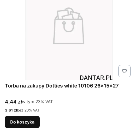
Torba na zakupy Dotties white 10106 26x15x27
Cena brutto
4,44 zł
w tym %s VAT
w tym
23%
VAT
Cena netto
3,61 zł
bez 23% VAT
Do koszyka