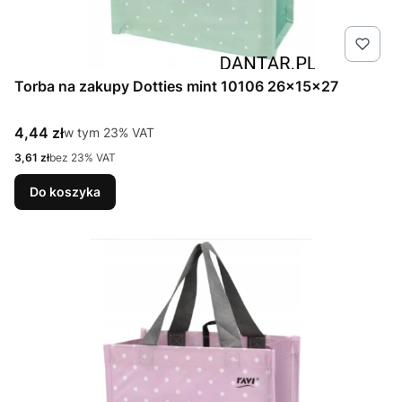
Torba na zakupy Dotties mint 10106 26x15x27
Cena brutto
4,44 zł
w tym %s VAT
w tym
23%
VAT
Cena netto
3,61 zł
bez 23% VAT
Do koszyka