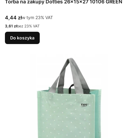
Torba na zakupy Dotties 26x15x27 10106 GREEN
Cena brutto
4,44 zł
w tym %s VAT
w tym
23%
VAT
Cena netto
3,61 zł
bez 23% VAT
Do koszyka