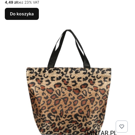
Cena netto
4,49 zł
bez 23% VAT
Do koszyka