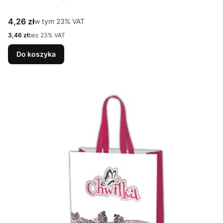
Cena brutto
4,26 zł
w tym %s VAT
w tym
23%
VAT
Cena netto
3,46 zł
bez 23% VAT
Do koszyka