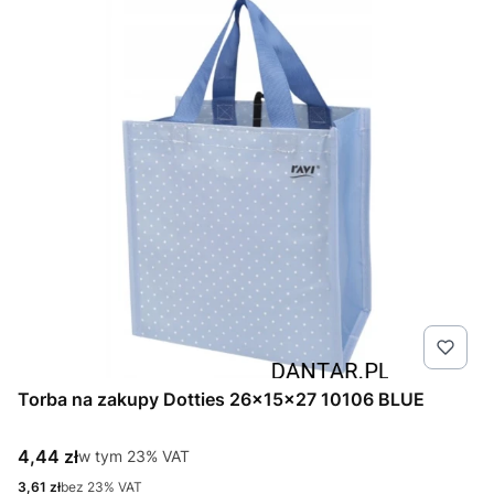
Torba na zakupy Dotties 26x15x27 10106 BLUE
Cena brutto
4,44 zł
w tym %s VAT
w tym
23%
VAT
Cena netto
3,61 zł
bez 23% VAT