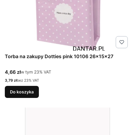
Torba na zakupy Dotties pink 10106 26x15x27
Cena brutto
4,66 zł
w tym %s VAT
w tym
23%
VAT
Cena netto
3,79 zł
bez 23% VAT
Do koszyka