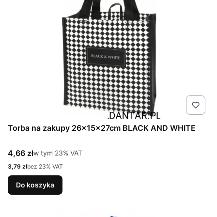
Torba na zakupy 26x15x27cm BLACK AND WHITE
Cena brutto
4,66 zł
w tym %s VAT
w tym
23%
VAT
Cena netto
3,79 zł
bez 23% VAT
Do koszyka