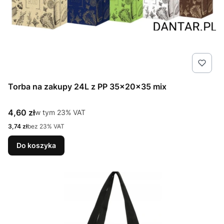
Torba na zakupy 24L z PP 35x20x35 mix
Cena brutto
4,60 zł
w tym %s VAT
w tym
23%
VAT
Cena netto
3,74 zł
bez 23% VAT
Do koszyka