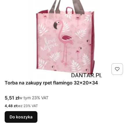
Torba na zakupy rpet flamingo 32x20x34
Cena brutto
5,51 zł
w tym %s VAT
w tym
23%
VAT
Cena netto
4,48 zł
bez 23% VAT
Do koszyka