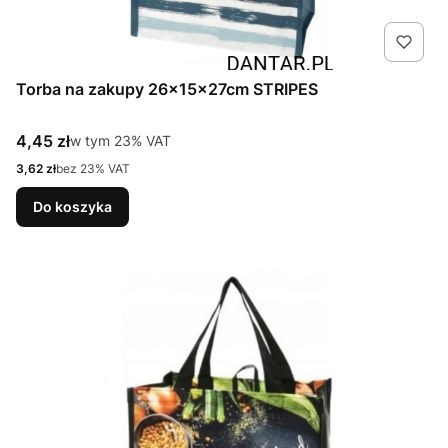
Torba na zakupy 26x15x27cm STRIPES
Cena brutto
4,45 zł
w tym %s VAT
w tym
23%
VAT
Cena netto
3,62 zł
bez 23% VAT
Do koszyka