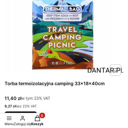
Torba termoizolacyjna camping 33x18x40cm
Cena brutto
11,40 zł
w tym %s VAT
w tym
23%
VAT
Cena netto
9,27 zł
bez 23% VAT
Do koszyka
Produkty w koszyku: 0. Zobacz szczegóły
Menu
Zaloguj się
Koszyk