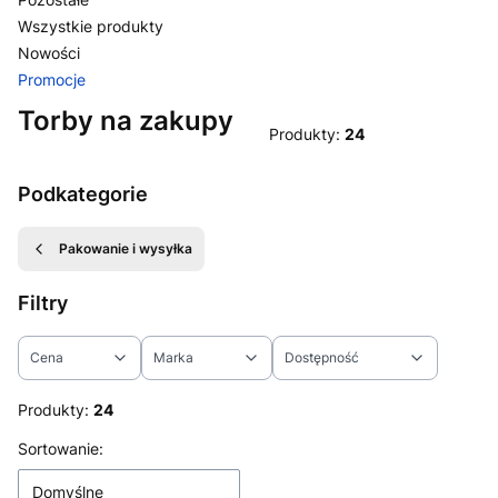
Wszystkie produkty
Nowości
Promocje
Koniec menu
Torby na zakupy
Produkty:
24
Podkategorie
Pakowanie i wysyłka
Filtry
Cena
Marka
Dostępność
Koniec filtrów
Produkty:
24
Lista produktów
Sortowanie:
Domyślne