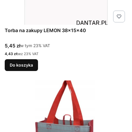
Torba na zakupy LEMON 38x15x40
Cena brutto
5,45 zł
w tym %s VAT
w tym
23%
VAT
Cena netto
4,43 zł
bez 23% VAT
Do koszyka