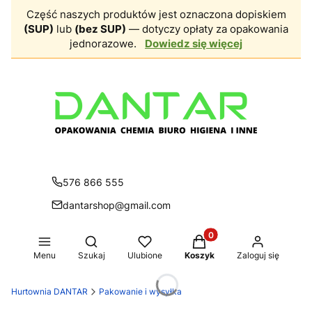
Część naszych produktów jest oznaczona dopiskiem
(SUP)
lub
(bez SUP)
— dotyczy opłaty za opakowania
jednorazowe.
Dowiedz się więcej
576 866 555
dantarshop@gmail.com
Produkty w koszyku: 0.
Otwórz wyszukiwarkę
Menu
Szukaj
Ulubione
Koszyk
Zaloguj się
Hurtownia DANTAR
Pakowanie i wysyłka