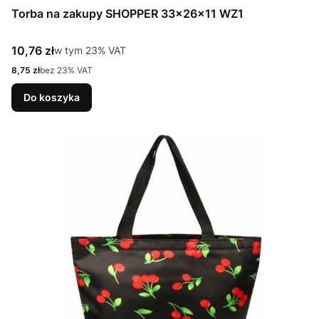
Torba na zakupy SHOPPER 33x26x11 WZ1
Cena brutto
10,76 zł
w tym %s VAT
w tym
23%
VAT
Cena netto
8,75 zł
bez 23% VAT
Do koszyka