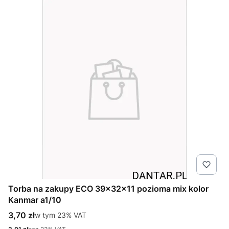
Torba na zakupy ECO 39x32x11 pozioma mix kolor
Kanmar a1/10
Cena brutto
3,70 zł
w tym %s VAT
w tym
23%
VAT
Cena netto