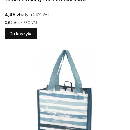
Cena brutto
4,45 zł
w tym %s VAT
w tym
23%
VAT
Cena netto
3,62 zł
bez 23% VAT
Do koszyka