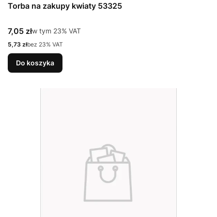
Torba na zakupy kwiaty 53325
Cena brutto
7,05 zł
w tym %s VAT
w tym
23%
VAT
Cena netto
5,73 zł
bez 23% VAT
Do koszyka