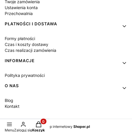
Twoje zamówienia
Ustawienia konta
Przechowalnia
PŁATNOŚCI I DOSTAWA
Formy płatności
Czas i koszty dostawy
Czas realizacji zamówienia
INFORMACJE
Polityka prywatności
O NAS
Blog
Kontakt
Produkty w koszyku: 0. Zobacz szczegóły
Sklep internetowy
Shoper.pl
Menu
Zaloguj się
Koszyk