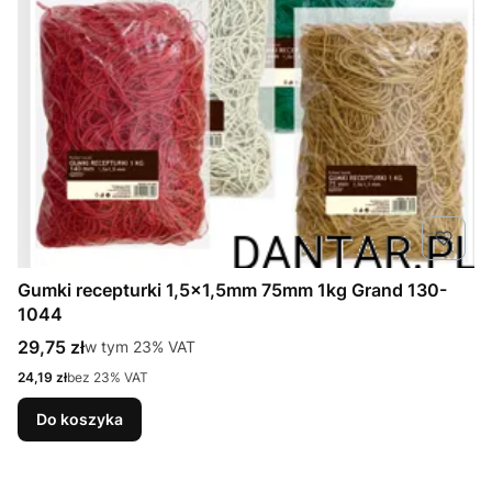
Gumki recepturki 1,5x1,5mm 75mm 1kg Grand 130-
1044
Cena brutto
29,75 zł
w tym %s VAT
w tym
23%
VAT
Cena netto
24,19 zł
bez 23% VAT
Do koszyka