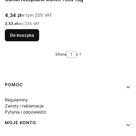
Cena brutto
4,34 zł
w tym %s VAT
w tym
23%
VAT
Cena netto
3,53 zł
bez 23% VAT
Do koszyka
Strona
z 1
Linki w stopce
POMOC
Regulaminy
Zwroty i reklamacje
Pytania i odpowiedzi
MOJE KONTO