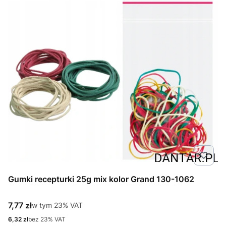
Gumki recepturki 25g mix kolor Grand 130-1062
Cena brutto
7,77 zł
w tym %s VAT
w tym
23%
VAT
Cena netto
6,32 zł
bez 23% VAT