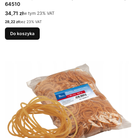
64510
Cena brutto
34,71 zł
w tym %s VAT
w tym
23%
VAT
Cena netto
28,22 zł
bez 23% VAT
Do koszyka