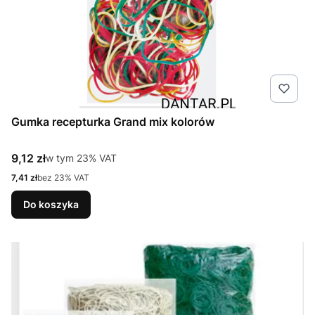
Gumka recepturka Grand mix kolorów
Cena brutto
9,12 zł
w tym %s VAT
w tym
23%
VAT
Cena netto
7,41 zł
bez 23% VAT
Do koszyka