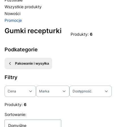
Wszystkie produkty
Nowości
Promocje
Koniec menu
Gumki recepturki
Produkty:
6
Podkategorie
Pakowanie i wysyłka
Filtry
Cena
Marka
Dostępność
Koniec filtrów
Produkty:
6
Lista produktów
Sortowanie:
Domyślne