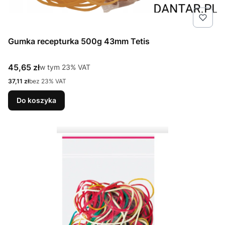
Gumka recepturka 500g 43mm Tetis
Cena brutto
45,65 zł
w tym %s VAT
w tym
23%
VAT
Cena netto
37,11 zł
bez 23% VAT
Do koszyka