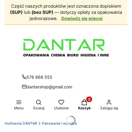
Część naszych produktów jest oznaczona dopiskiem
(SUP)
lub
(bez SUP)
— dotyczy opłaty za opakowania
jednorazowe.
Dowiedz się więcej
576 866 555
dantarshop@gmail.com
Produkty w koszyku: 0.
Otwórz wyszukiwarkę
Menu
Szukaj
Ulubione
Koszyk
Zaloguj się
Hurtownia DANTAR
Pakowanie i wysyłka