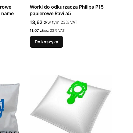
erowe
Worki do odkurzacza Philips P15
o name
papierowe Ravi a5
Cena brutto
13,62 zł
w tym %s VAT
w tym
23%
VAT
Cena netto
11,07 zł
bez 23% VAT
Do koszyka