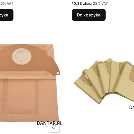
Cena netto
23% VAT
10,33 zł
bez 23% VAT
zyka
Do koszyka