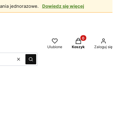
ania jednorazowe.
Dowiedz się więcej
Produkty w koszyku: 0. Zo
Ulubione
Koszyk
Zaloguj się
Wyczyść
Szukaj