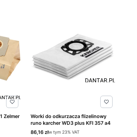
1 Zelmer
Worki do odkurzacza flizelinowy
runo karcher WD3 plus KFI 357 a4
Cena brutto
86,16 zł
w tym %s VAT
w tym
23%
VAT