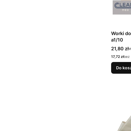
Worki do
a1/10
Cena bru
21,80 zł
w
Cena netto
17,72 zł
bez
Do kos