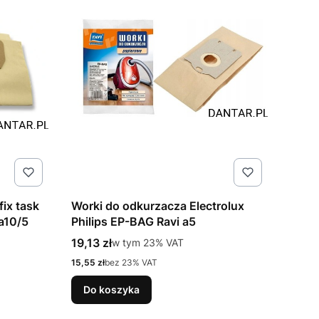
ix task
Worki do odkurzacza Electrolux
 a10/5
Philips EP-BAG Ravi a5
Cena brutto
19,13 zł
w tym %s VAT
w tym
23%
VAT
Cena netto
15,55 zł
bez 23% VAT
Do koszyka