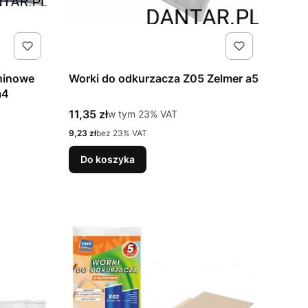
ninowe
Worki do odkurzacza Z05 Zelmer a5
a4
Cena brutto
11,35 zł
w tym %s VAT
w tym
23%
VAT
Cena netto
9,23 zł
bez 23% VAT
Do koszyka