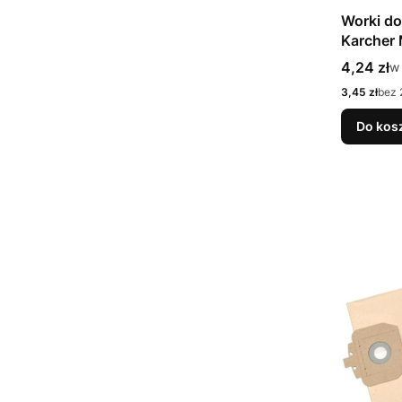
Worki do
Karcher
ANB200K
Cena bru
4,24 zł
w
w
Cena netto
3,45 zł
bez 
Do kos