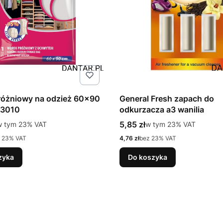
różniowy na odzież 60x90
General Fresh zapach do
93010
odkurzacza a3 wanilia
tto
Cena brutto
 tym %s VAT
5,85 zł
w tym %s VAT
w tym
23%
VAT
w tym
23%
VAT
Cena netto
 23% VAT
4,76 zł
bez 23% VAT
zyka
Do koszyka