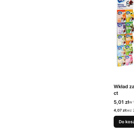
Wkład z
ct
Cena bru
5,01 zł
w 
w
Cena netto
4,07 zł
bez 
Do kos