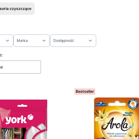
soria czyszczące
Marka
Dostępność
ltrów
 produktów
e:
ne
Bestseller