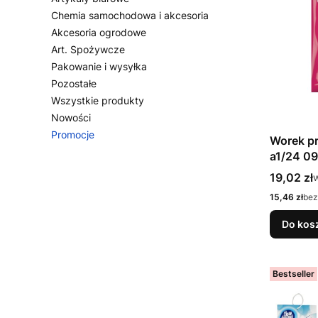
Chemia samochodowa i akcesoria
Akcesoria ogrodowe
Art. Spożywcze
Pakowanie i wysyłka
Pozostałe
Wszystkie produkty
Nowości
Promocje
Worek p
Koniec menu
a1/24 0
Cena bru
19,02 zł
w
Cena netto
15,46 zł
bez
Do kos
Bestseller