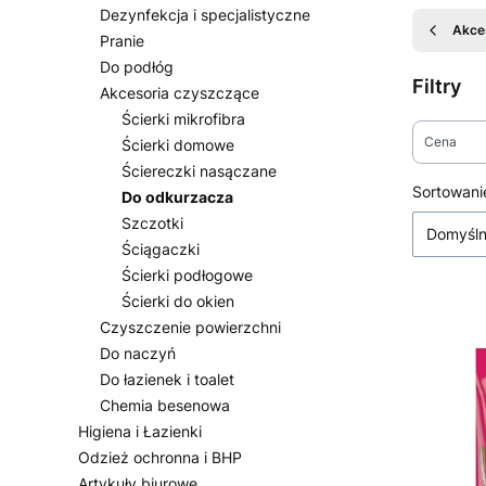
Dezynfekcja i specjalistyczne
Akce
Pranie
Do podłóg
Filtry
Akcesoria czyszczące
Ścierki mikrofibra
Cena
Ścierki domowe
Ściereczki nasączane
Koniec fi
Lista
Sortowani
Do odkurzacza
Szczotki
Domyśl
Ściągaczki
Ścierki podłogowe
Ścierki do okien
Czyszczenie powierzchni
Do naczyń
Do łazienek i toalet
Chemia besenowa
Higiena i Łazienki
Odzież ochronna i BHP
Artykuły biurowe