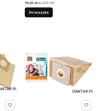
Cena netto
70,05 zł
bez 23% VAT
Do koszyka