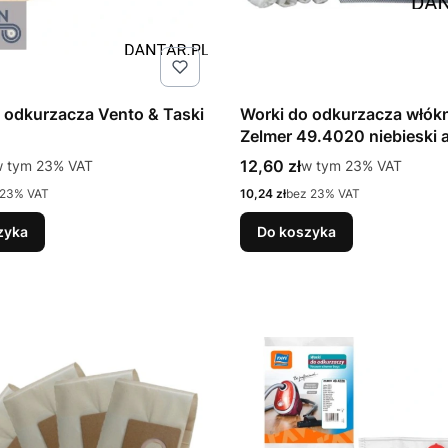
 odkurzacza Vento & Taski
Worki do odkurzacza włók
Zelmer 49.4020 niebieski 
tto
Cena brutto
 tym %s VAT
12,60 zł
w tym %s VAT
w tym
23%
VAT
w tym
23%
VAT
Cena netto
 23% VAT
10,24 zł
bez 23% VAT
zyka
Do koszyka