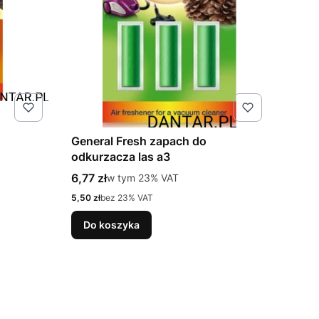
General Fresh zapach do
odkurzacza las a3
Cena brutto
6,77 zł
w tym %s VAT
w tym
23%
VAT
Cena netto
5,50 zł
bez 23% VAT
Do koszyka