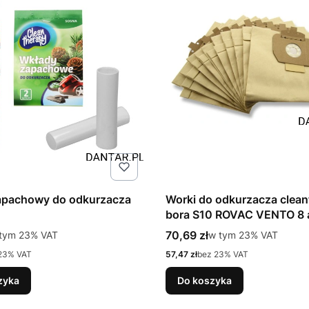
apachowy do odkurzacza
Worki do odkurzacza cleanf
bora S10 ROVAC VENTO 8
tto
Cena brutto
tym %s VAT
70,69 zł
w tym %s VAT
 tym
23%
VAT
w tym
23%
VAT
Cena netto
23% VAT
57,47 zł
bez 23% VAT
zyka
Do koszyka