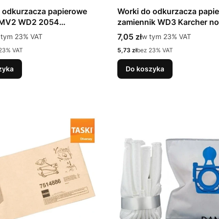
 odkurzacza papierowe
Worki do odkurzacza papi
 MV2 WD2 2054
zamiennik WD3 Karcher n
P a1/5
tto
Cena brutto
 tym %s VAT
7,05 zł
w tym %s VAT
 tym
23%
VAT
w tym
23%
VAT
Cena netto
23% VAT
5,73 zł
bez 23% VAT
zyka
Do koszyka