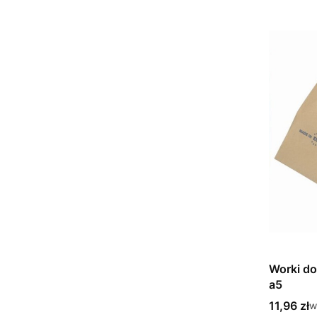
Worki do
a5
Cena bru
11,96 zł
w
w