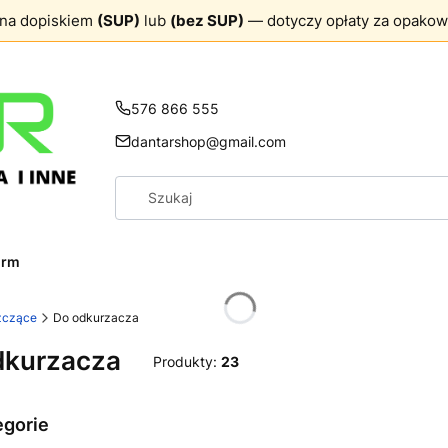
ona dopiskiem
(SUP)
lub
(bez SUP)
— dotyczy opłaty za opakow
576 866 555
dantarshop@gmail.com
firm
zczące
Do odkurzacza
dkurzacza
Produkty:
23
egorie