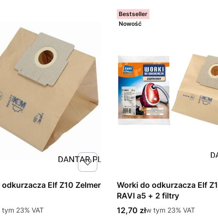
Bestseller
Nowość
 odkurzacza Elf Z10 Zelmer
Worki do odkurzacza Elf Z1
RAVI a5 + 2 filtry
tto
Cena brutto
 tym %s VAT
12,70 zł
w tym %s VAT
 tym
23%
VAT
w tym
23%
VAT