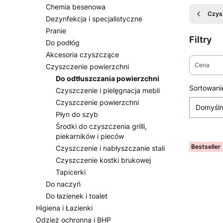
Chemia besenowa
Czys
Dezynfekcja i specjalistyczne
Pranie
Filtry
Do podłóg
Akcesoria czyszczące
Cena
Czyszczenie powierzchni
Do odtłuszczania powierzchni
Koniec fi
Lista
Sortowani
Czyszczenie i pielęgnacja mebli
Czyszczenie powierzchni
Domyśl
Płyn do szyb
Środki do czyszczenia grilli,
piekarników i pieców
Bestseller
Czyszczenie i nabłyszczanie stali
Czyszczenie kostki brukowej
Tapicerki
Do naczyń
Do łazienek i toalet
Higiena i Łazienki
Odzież ochronna i BHP