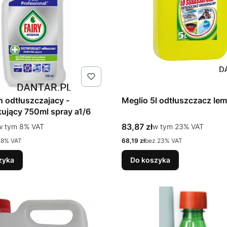
yn odtłuszczajacy -
Meglio 5l odtłuszczacz le
ujący 750ml spray a1/6
tto
Cena brutto
w tym %s VAT
83,87 zł
w tym %s VAT
w tym
8%
VAT
w tym
23%
VAT
Cena netto
 8% VAT
68,19 zł
bez 23% VAT
zyka
Do koszyka