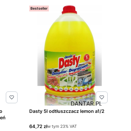
Bestseller
do
Dasty 5l odtłuszczacz lemon a1/2
zeń
Cena brutto
64,72 zł
w tym %s VAT
w tym
23%
VAT