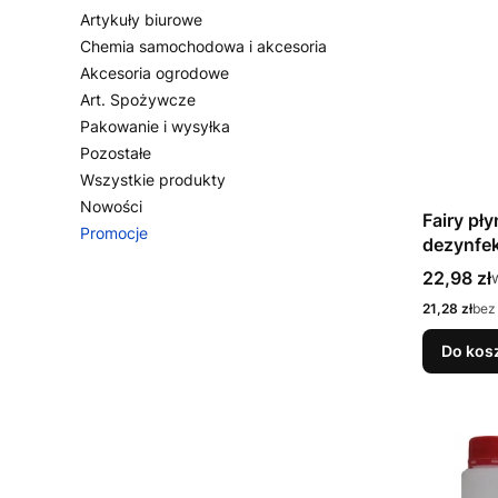
Artykuły biurowe
Chemia samochodowa i akcesoria
Akcesoria ogrodowe
Art. Spożywcze
Pakowanie i wysyłka
Pozostałe
Wszystkie produkty
Nowości
Fairy pł
Promocje
dezynfek
Koniec menu
Cena bru
22,98 zł
Cena netto
21,28 zł
bez
Do kos