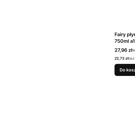
Fairy pł
750ml a1
Cena bru
27,96 zł
w
w
Cena netto
22,73 zł
bez
Do kos