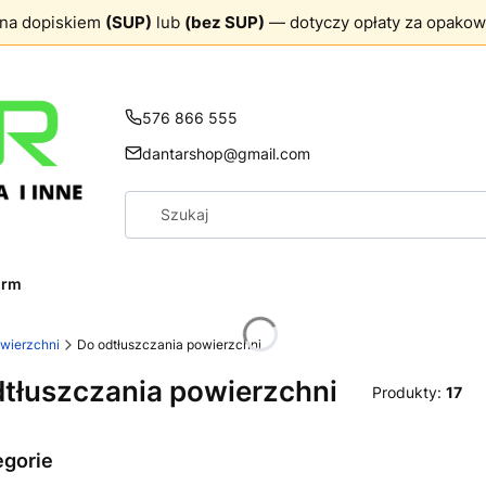
ona dopiskiem
(SUP)
lub
(bez SUP)
— dotyczy opłaty za opakow
576 866 555
dantarshop@gmail.com
firm
wierzchni
Do odtłuszczania powierzchni
tłuszczania powierzchni
Produkty:
17
egorie