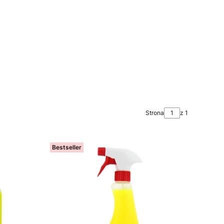
Strona
z 1
Bestseller