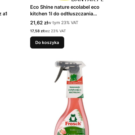
Eco Shine nature ecolabel eco
z a1
kitchen 1l do odtłuszczania
powierzchni i urządzeń a1/12
Cena brutto
21,62 zł
w tym %s VAT
w tym
23%
VAT
Cena netto
17,58 zł
bez 23% VAT
Do koszyka