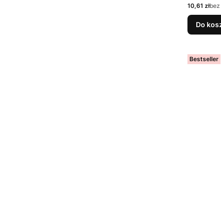
Cena netto
10,61 zł
bez
Do kos
Bestseller