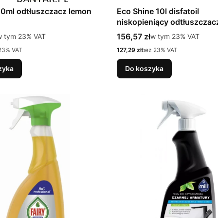
00ml odtłuszczacz lemon
Eco Shine 10l disfatoil
niskopieniący odtłuszczac
tto
Cena brutto
 tym %s VAT
156,57 zł
w tym %s VAT
w tym
23%
VAT
w tym
23%
VAT
Cena netto
23% VAT
127,29 zł
bez 23% VAT
zyka
Do koszyka