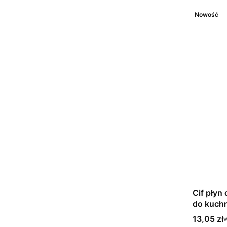
Nowość
Cif płyn
do kuchni
Cena bru
13,05 zł
w