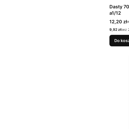
Dasty 7
a1/12
Cena bru
12,20 zł
w
Cena netto
9,92 zł
bez 
Do kos