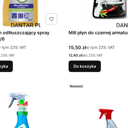
yn odtłuszczający spray
Mill płyn do czarnej armat
/6
tto
Cena brutto
 tym %s VAT
15,50 zł
w tym %s VAT
 tym
23%
VAT
w tym
23%
VAT
Cena netto
 23% VAT
12,60 zł
bez 23% VAT
zyka
Do koszyka
Nowość