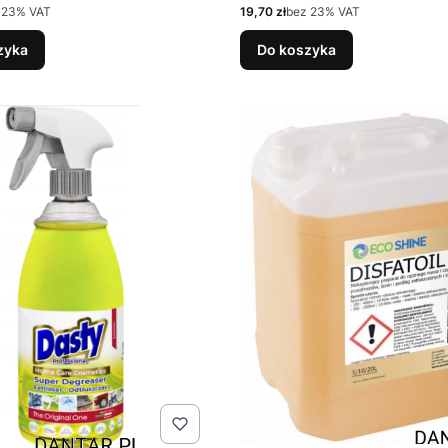
Cena netto
 23% VAT
19,70 zł
bez 23% VAT
zyka
Do koszyka