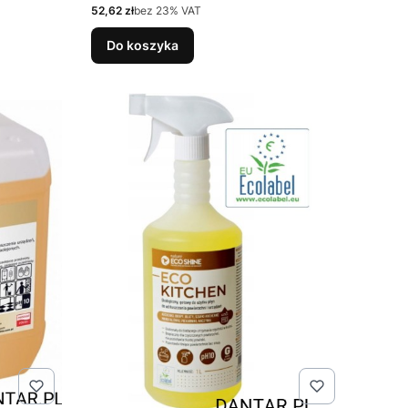
Cena netto
52,62 zł
bez 23% VAT
Do koszyka