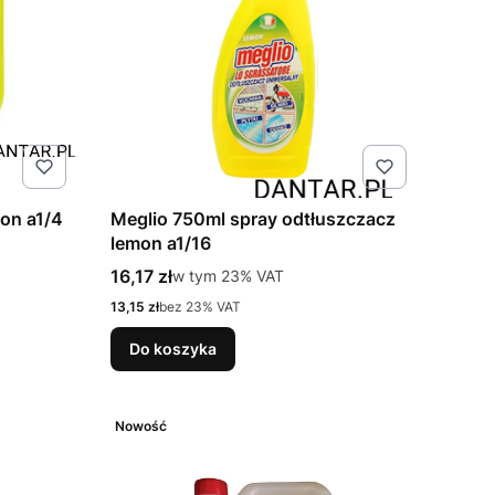
mon a1/4
Meglio 750ml spray odtłuszczacz
lemon a1/16
Cena brutto
16,17 zł
w tym %s VAT
w tym
23%
VAT
Cena netto
13,15 zł
bez 23% VAT
Do koszyka
Nowość