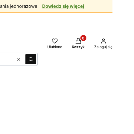
ania jednorazowe.
Dowiedz się więcej
Produkty w koszyku: 0. Zo
Ulubione
Koszyk
Zaloguj się
Wyczyść
Szukaj