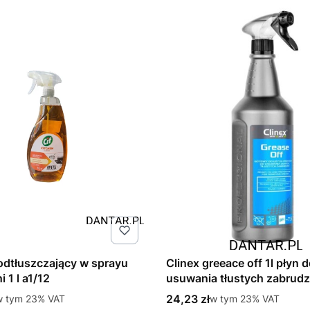
 odtłuszczający w sprayu
Clinex greeace off 1l płyn 
 1 l a1/12
usuwania tłustych zabrud
tto
Cena brutto
 tym %s VAT
24,23 zł
w tym %s VAT
w tym
23%
VAT
w tym
23%
VAT