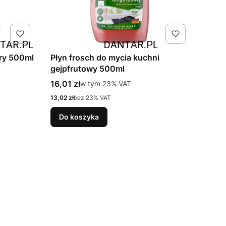
ury 500ml
Płyn frosch do mycia kuchni
gejpfrutowy 500ml
Cena brutto
16,01 zł
w tym %s VAT
w tym
23%
VAT
Cena netto
13,02 zł
bez 23% VAT
Do koszyka