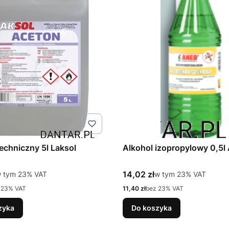
echniczny 5l Laksol
Alkohol izopro
tto
Cena brutto
 tym %s VAT
14,02 zł
w tym %s VAT
 tym
23%
VAT
w tym
23%
VAT
Cena netto
 23% VAT
11,40 zł
bez 23% VAT
zyka
Do koszyka