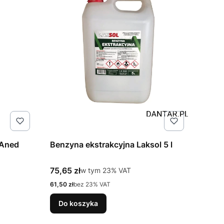
pylowy 0,5l Aned
Benzyna ekstrakcyjna Laksol 5 l
Cena brutto
75,65 zł
w tym %s VAT
w tym
23%
VAT
Cena netto
61,50 zł
bez 23% VAT
Do koszyka