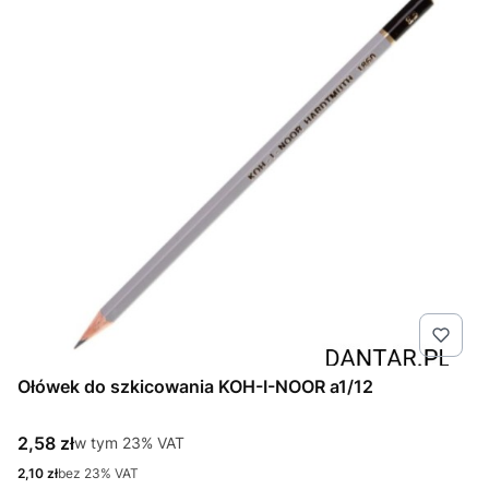
Ołówek do szkicowania KOH-I-NOOR a1/12
Cena brutto
2,58 zł
w tym %s VAT
w tym
23%
VAT
Cena netto
2,10 zł
bez 23% VAT