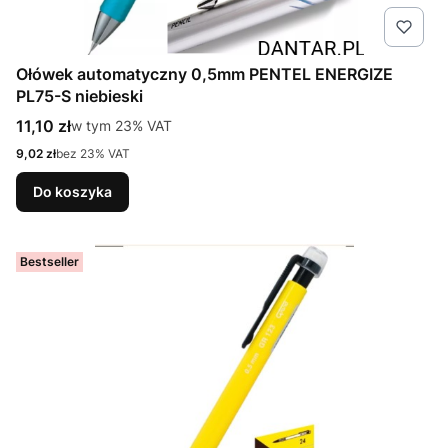
Ołówek automatyczny 0,5mm PENTEL ENERGIZE
PL75-S niebieski
Cena brutto
11,10 zł
w tym %s VAT
w tym
23%
VAT
Cena netto
9,02 zł
bez 23% VAT
Do koszyka
Bestseller