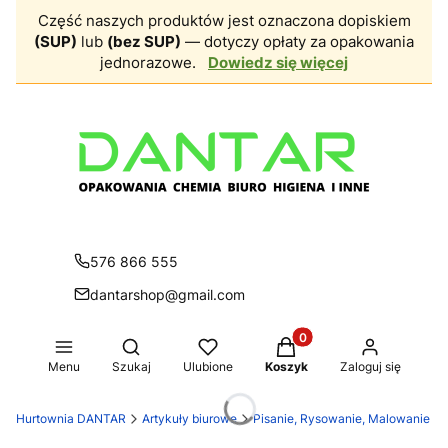
Część naszych produktów jest oznaczona dopiskiem
(SUP)
lub
(bez SUP)
— dotyczy opłaty za opakowania
jednorazowe.
Dowiedz się więcej
576 866 555
dantarshop@gmail.com
Produkty w koszyku: 0.
Otwórz wyszukiwarkę
Menu
Szukaj
Ulubione
Koszyk
Zaloguj się
Hurtownia DANTAR
Artykuły biurowe
Pisanie, Rysowanie, Malowanie