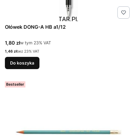
Ołówek DONG-A HB a1/12
Cena brutto
1,80 zł
w tym %s VAT
w tym
23%
VAT
Cena netto
1,46 zł
bez 23% VAT
Do koszyka
Bestseller