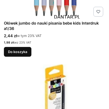
Ołówek jumbo do nauki pisania bebe kids Interdruk
a1/36
Cena brutto
2,44 zł
w tym %s VAT
w tym
23%
VAT
Cena netto
1,98 zł
bez 23% VAT
Do koszyka