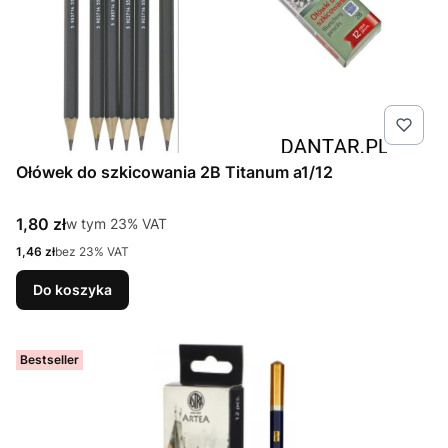
Ołówek do szkicowania 2B Titanum a1/12
Cena brutto
1,80 zł
w tym %s VAT
w tym
23%
VAT
Cena netto
1,46 zł
bez 23% VAT
Do koszyka
Bestseller