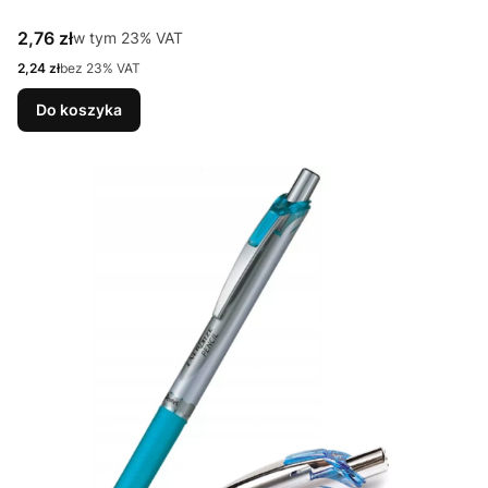
Cena brutto
2,76 zł
w tym %s VAT
w tym
23%
VAT
Cena netto
2,24 zł
bez 23% VAT
Do koszyka