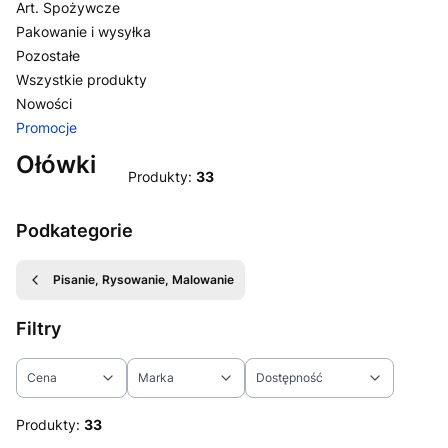
Art. Spożywcze
Pakowanie i wysyłka
Pozostałe
Wszystkie produkty
Nowości
Promocje
Koniec menu
Ołówki
Produkty:
33
Podkategorie
Pisanie, Rysowanie, Malowanie
Filtry
Cena
Marka
Dostępność
Koniec filtrów
Produkty:
33