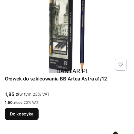
Ołówek do szkicowania BB Artea Astra a1/12
Cena brutto
1,85 zł
w tym %s VAT
w tym
23%
VAT
Cena netto
1,50 zł
bez 23% VAT
Do koszyka