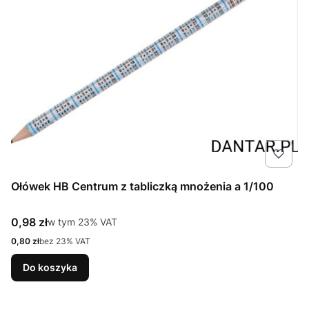
Ołówek HB Centrum z tabliczką mnożenia a 1/100
Cena brutto
0,98 zł
w tym %s VAT
w tym
23%
VAT
Cena netto
0,80 zł
bez 23% VAT
Do koszyka