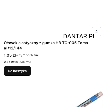
Ołówek elastyczny z gumką HB TO-005 Toma
a1/12/144
Cena brutto
1,05 zł
w tym %s VAT
w tym
23%
VAT
Cena netto
0,85 zł
bez 23% VAT
Do koszyka