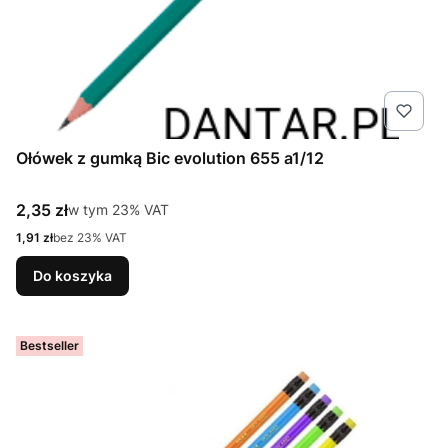
Ołówek z gumką Bic evolution 655 a1/12
Cena brutto
2,35 zł
w tym %s VAT
w tym
23%
VAT
Cena netto
1,91 zł
bez 23% VAT
Do koszyka
Bestseller