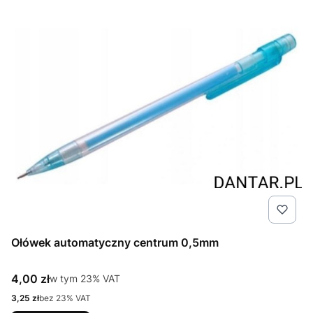
Ołówek automatyczny centrum 0,5mm
Cena brutto
4,00 zł
w tym %s VAT
w tym
23%
VAT
Cena netto
3,25 zł
bez 23% VAT