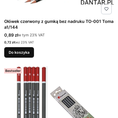
Ołówek czerwony z gumką bez nadruku TO-001 Toma
a1/144
Cena brutto
0,89 zł
w tym %s VAT
w tym
23%
VAT
Cena netto
0,72 zł
bez 23% VAT
Do koszyka
Bestseller