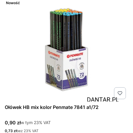
Nowość
Ołówek HB mix kolor Penmate 7841 a1/72
Cena brutto
0,90 zł
w tym %s VAT
w tym
23%
VAT
Cena netto
0,73 zł
bez 23% VAT