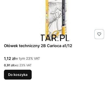
Ołówek techniczny 2B Carioca a1/12
Cena brutto
1,12 zł
w tym %s VAT
w tym
23%
VAT
Cena netto
0,91 zł
bez 23% VAT
Do koszyka