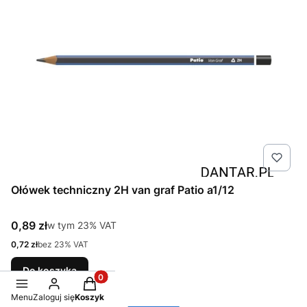
Ołówek techniczny 2H van graf Patio a1/12
Cena brutto
0,89 zł
w tym %s VAT
w tym
23%
VAT
Cena netto
0,72 zł
bez 23% VAT
Do koszyka
Produkty w koszyku: 0. Zobacz szczegóły
Menu
Zaloguj się
Koszyk