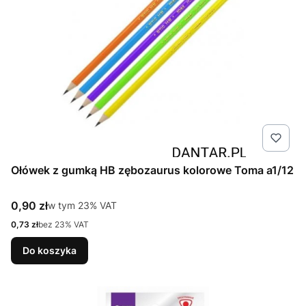
Ołówek z gumką HB zębozaurus kolorowe Toma a1/12
Cena brutto
0,90 zł
w tym %s VAT
w tym
23%
VAT
Cena netto
0,73 zł
bez 23% VAT
Do koszyka