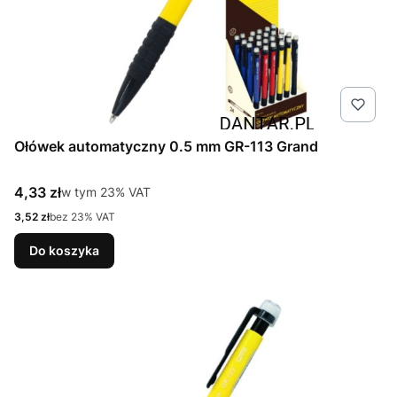
Ołówek automatyczny 0.5 mm GR-113 Grand
Cena brutto
4,33 zł
w tym %s VAT
w tym
23%
VAT
Cena netto
3,52 zł
bez 23% VAT
Do koszyka