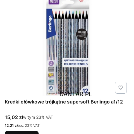
Kredki ołówkowe trójkątne supersoft Berlingo a1/12
Cena brutto
15,02 zł
w tym %s VAT
w tym
23%
VAT
Cena netto
12,21 zł
bez 23% VAT