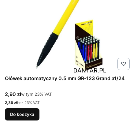
Ołówek automatyczny 0.5 mm GR-123 Grand a1/24
Cena brutto
2,90 zł
w tym %s VAT
w tym
23%
VAT
Cena netto
2,36 zł
bez 23% VAT
Do koszyka