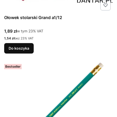
Ołowek stolarski Grand a1/12
Cena brutto
1,89 zł
w tym %s VAT
w tym
23%
VAT
Cena netto
1,54 zł
bez 23% VAT
Do koszyka
Bestseller