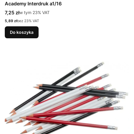
Academy Interdruk a1/16
Cena brutto
7,25 zł
w tym %s VAT
w tym
23%
VAT
Cena netto
5,89 zł
bez 23% VAT
Do koszyka