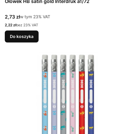
Ołówek HB satin gold Interdruk a1/72
Cena brutto
2,73 zł
w tym %s VAT
w tym
23%
VAT
Cena netto
2,22 zł
bez 23% VAT
Do koszyka