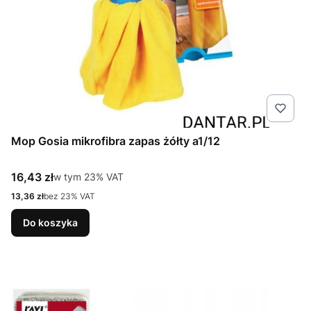
Mop Gosia mikrofibra zapas żółty a1/12
Cena brutto
16,43 zł
w tym %s VAT
w tym
23%
VAT
Cena netto
13,36 zł
bez 23% VAT
Do koszyka