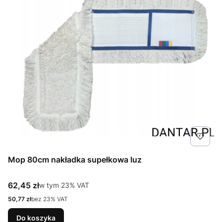
Mop 80cm nakładka supełkowa luz
Cena brutto
62,45 zł
w tym %s VAT
w tym
23%
VAT
Cena netto
50,77 zł
bez 23% VAT
Do koszyka