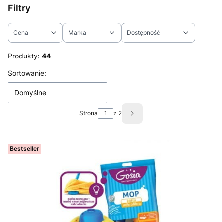
Filtry
Cena
Marka
Dostępność
Koniec filtrów
Produkty:
44
Lista produktów
Sortowanie:
Domyślne
Strona
z 2
Następne produkty
Bestseller