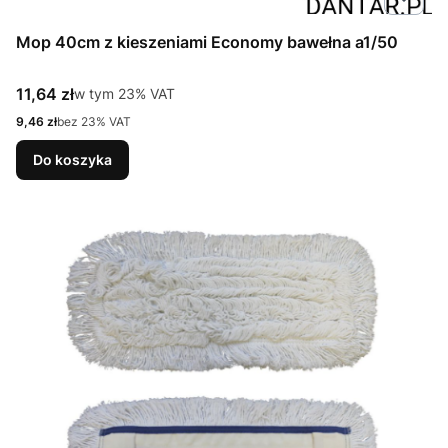
Mop 40cm z kieszeniami Economy bawełna a1/50
Cena brutto
11,64 zł
w tym %s VAT
w tym
23%
VAT
Cena netto
9,46 zł
bez 23% VAT
Do koszyka