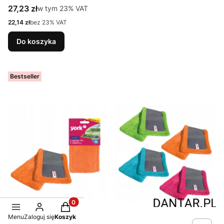
Cena brutto
27,23 zł
w tym %s VAT
w tym
23%
VAT
Cena netto
22,14 zł
bez 23% VAT
Do koszyka
Bestseller
Produkty w koszyku: 0. Zobacz szczegóły
Menu
Zaloguj się
Koszyk