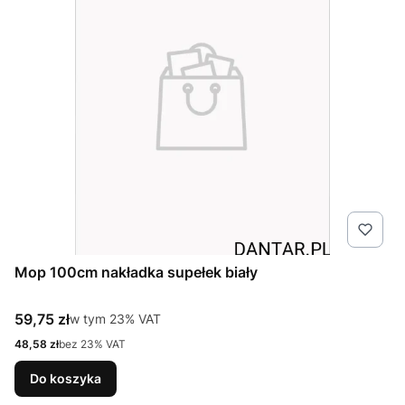
Mop 100cm nakładka supełek biały
Cena brutto
59,75 zł
w tym %s VAT
w tym
23%
VAT
Cena netto
48,58 zł
bez 23% VAT
Do koszyka