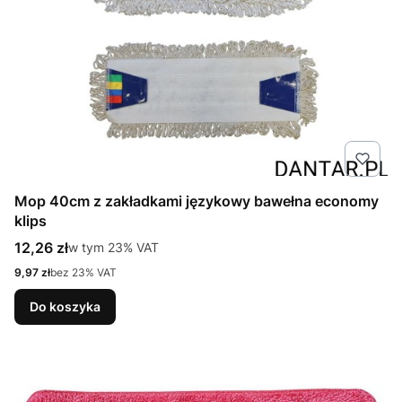
Mop 40cm z zakładkami językowy bawełna economy
klips
Cena brutto
12,26 zł
w tym %s VAT
w tym
23%
VAT
Cena netto
9,97 zł
bez 23% VAT
Do koszyka