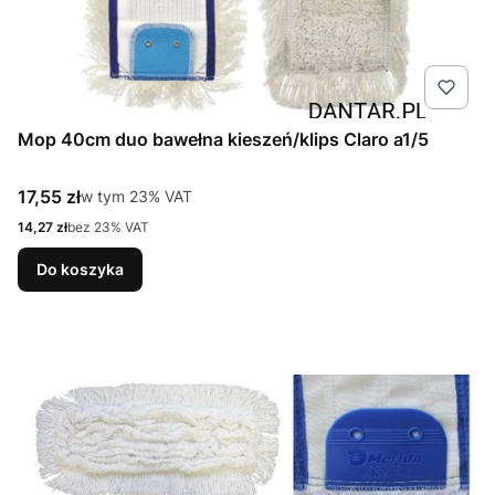
Mop 40cm duo bawełna kieszeń/klips Claro a1/5
Cena brutto
17,55 zł
w tym %s VAT
w tym
23%
VAT
Cena netto
14,27 zł
bez 23% VAT
Do koszyka