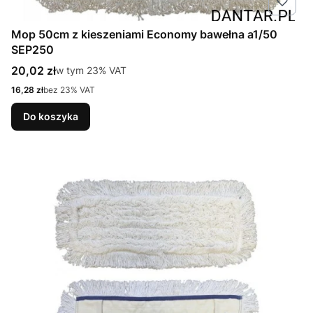
Mop 50cm z kieszeniami Economy bawełna a1/50
SEP250
Cena brutto
20,02 zł
w tym %s VAT
w tym
23%
VAT
Cena netto
16,28 zł
bez 23% VAT
Do koszyka