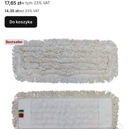
Cena brutto
17,65 zł
w tym %s VAT
w tym
23%
VAT
Cena netto
14,35 zł
bez 23% VAT
Do koszyka
Bestseller