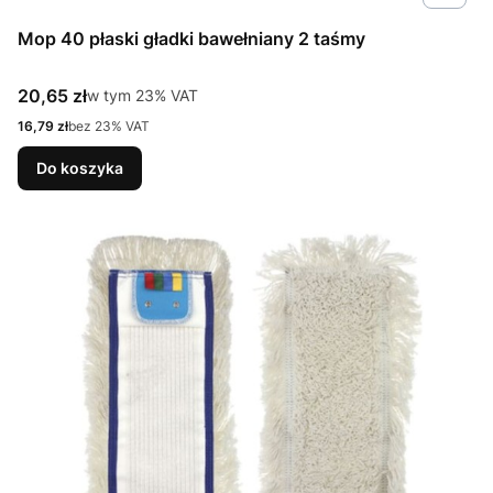
Mop 40 płaski gładki bawełniany 2 taśmy
Cena brutto
20,65 zł
w tym %s VAT
w tym
23%
VAT
Cena netto
16,79 zł
bez 23% VAT
Do koszyka