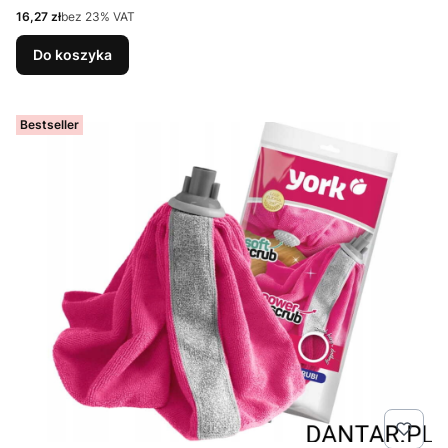
Cena netto
16,27 zł
bez 23% VAT
Do koszyka
Bestseller