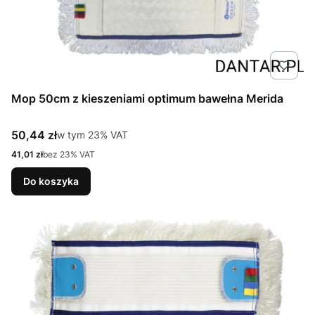
Mop 50cm z kieszeniami optimum bawełna Merida
Cena brutto
50,44 zł
w tym %s VAT
w tym
23%
VAT
Cena netto
41,01 zł
bez 23% VAT
Do koszyka