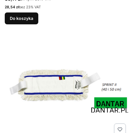
Cena netto
28,54 zł
bez 23% VAT
Do koszyka