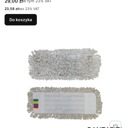
Cena brutto
29,00 zł
w tym %s VAT
w tym
23%
VAT
Cena netto
23,58 zł
bez 23% VAT
Do koszyka