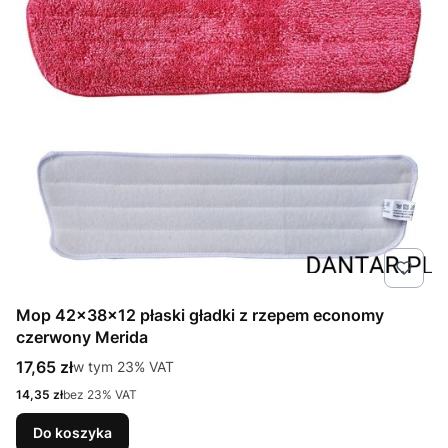
Mop 42x38x12 płaski gładki z rzepem economy
czerwony Merida
Cena brutto
17,65 zł
w tym %s VAT
w tym
23%
VAT
Cena netto
14,35 zł
bez 23% VAT
Do koszyka