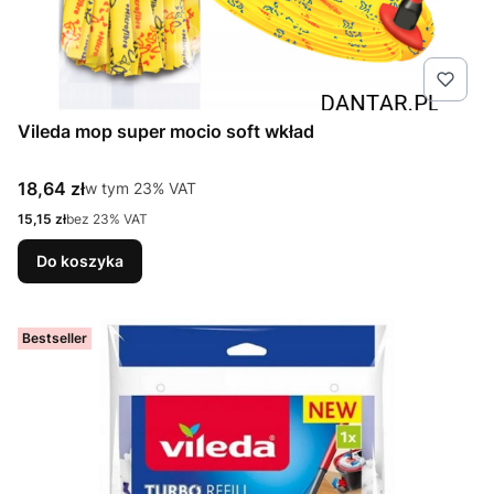
Vileda mop super mocio soft wkład
Cena brutto
18,64 zł
w tym %s VAT
w tym
23%
VAT
Cena netto
15,15 zł
bez 23% VAT
Do koszyka
Bestseller