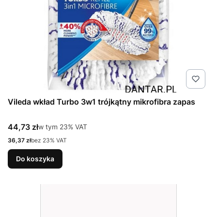
Vileda wkład Turbo 3w1 trójkątny mikrofibra zapas
Cena brutto
44,73 zł
w tym %s VAT
w tym
23%
VAT
Cena netto
36,37 zł
bez 23% VAT
Do koszyka