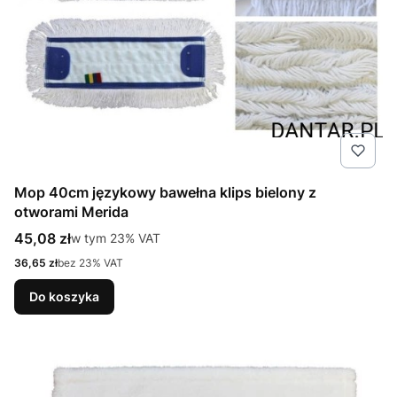
Mop 40cm językowy bawełna klips bielony z
otworami Merida
Cena brutto
45,08 zł
w tym %s VAT
w tym
23%
VAT
Cena netto
36,65 zł
bez 23% VAT
Do koszyka