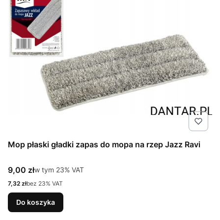
Mop płaski gładki zapas do mopa na rzep Jazz Ravi
Cena brutto
9,00 zł
w tym %s VAT
w tym
23%
VAT
Cena netto
7,32 zł
bez 23% VAT
Do koszyka