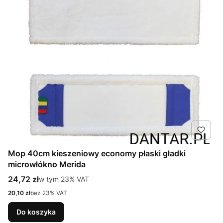
Mop 40cm kieszeniowy economy płaski gładki
microwłókno Merida
Cena brutto
24,72 zł
w tym %s VAT
w tym
23%
VAT
Cena netto
20,10 zł
bez 23% VAT
Do koszyka