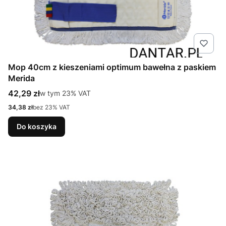
Mop 40cm z kieszeniami optimum bawełna z paskiem
Merida
Cena brutto
42,29 zł
w tym %s VAT
w tym
23%
VAT
Cena netto
34,38 zł
bez 23% VAT
Do koszyka