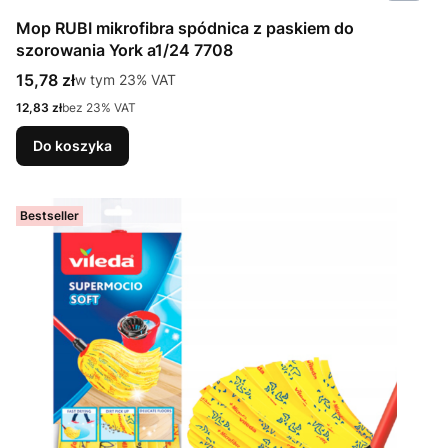
Mop RUBI mikrofibra spódnica z paskiem do
szorowania York a1/24 7708
Cena brutto
15,78 zł
w tym %s VAT
w tym
23%
VAT
Cena netto
12,83 zł
bez 23% VAT
Do koszyka
Bestseller