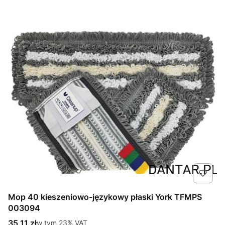
Mop 40 kieszeniowo-językowy płaski York TFMPS
003094
Cena brutto
35,11 zł
w tym %s VAT
w tym
23%
VAT