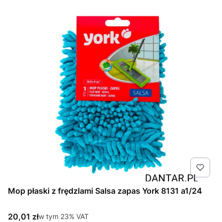
Mop płaski z frędzlami Salsa zapas York 8131 a1/24
Cena brutto
20,01 zł
w tym %s VAT
w tym
23%
VAT