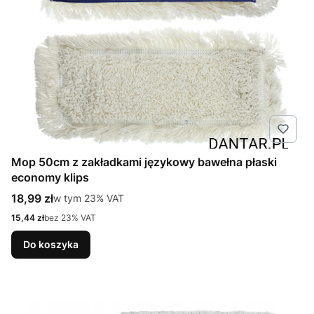
Mop 50cm z zakładkami językowy bawełna płaski
economy klips
Cena brutto
18,99 zł
w tym %s VAT
w tym
23%
VAT
Cena netto
15,44 zł
bez 23% VAT
Do koszyka