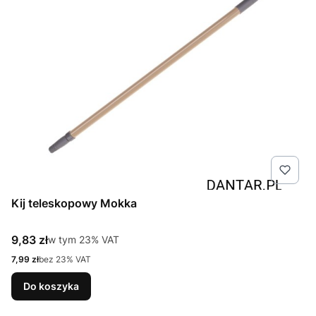
Kij teleskopowy Mokka
Cena brutto
9,83 zł
w tym %s VAT
w tym
23%
VAT
Cena netto
7,99 zł
bez 23% VAT
Do koszyka