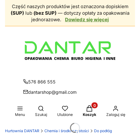
Część naszych produktów jest oznaczona dopiskiem
(SUP)
lub
(bez SUP)
— dotyczy opłaty za opakowania
jednorazowe.
Dowiedz się więcej
576 866 555
dantarshop@gmail.com
Produkty w koszyku: 0.
Otwórz wyszukiwarkę
Menu
Szukaj
Ulubione
Koszyk
Zaloguj się
Hurtownia DANTAR
Chemia i środki czystości
Do podłóg