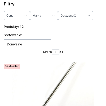
Filtry
Cena
Marka
Dostępność
Koniec filtrów
Produkty:
12
Lista produktów
Sortowanie:
Domyślne
Strona
z 1
Bestseller