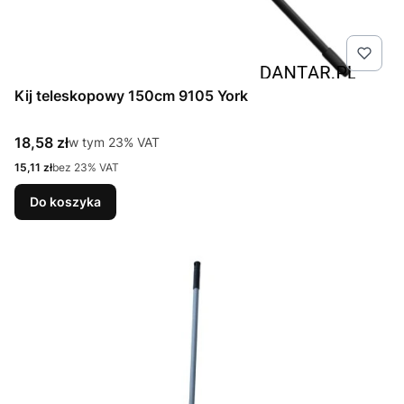
Kij teleskopowy 150cm 9105 York
Cena brutto
18,58 zł
w tym %s VAT
w tym
23%
VAT
Cena netto
15,11 zł
bez 23% VAT
Do koszyka