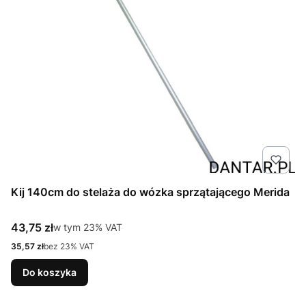
Kij 140cm do stelaża do wózka sprzątającego Merida
Cena brutto
43,75 zł
w tym %s VAT
w tym
23%
VAT
Cena netto
35,57 zł
bez 23% VAT
Do koszyka