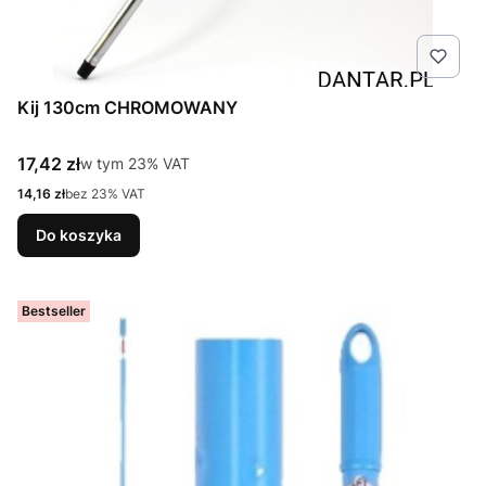
Kij 130cm CHROMOWANY
Cena brutto
17,42 zł
w tym %s VAT
w tym
23%
VAT
Cena netto
14,16 zł
bez 23% VAT
Do koszyka
Bestseller