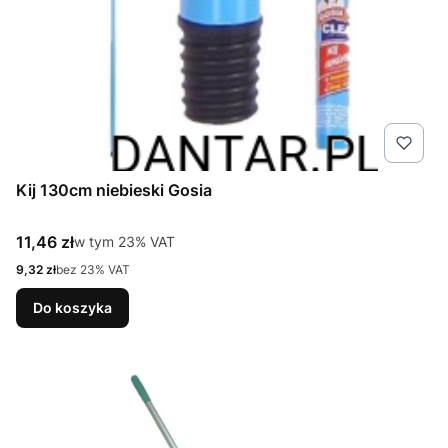
Kij 130cm niebieski Gosia
Cena brutto
11,46 zł
w tym %s VAT
w tym
23%
VAT
Cena netto
9,32 zł
bez 23% VAT
Do koszyka