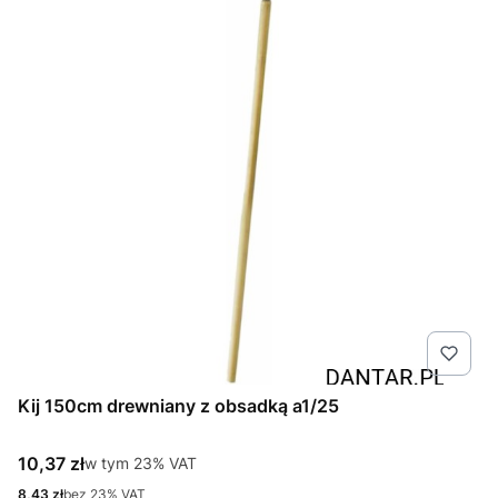
Kij 150cm drewniany z obsadką a1/25
Cena brutto
10,37 zł
w tym %s VAT
w tym
23%
VAT
Cena netto
8,43 zł
bez 23% VAT