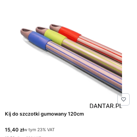
Kij do szczotki gumowany 120cm
Cena brutto
15,40 zł
w tym %s VAT
w tym
23%
VAT