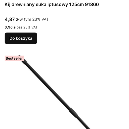
Kij drewniany eukaliptusowy 125cm 91860
Cena brutto
4,87 zł
w tym %s VAT
w tym
23%
VAT
Cena netto
3,96 zł
bez 23% VAT
Do koszyka
Bestseller