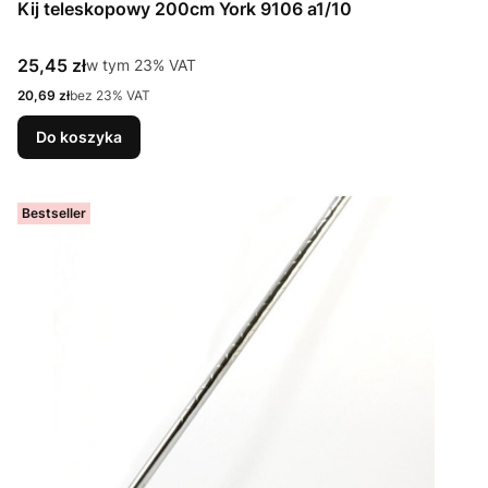
Kij teleskopowy 200cm York 9106 a1/10
Cena brutto
25,45 zł
w tym %s VAT
w tym
23%
VAT
Cena netto
20,69 zł
bez 23% VAT
Do koszyka
Bestseller