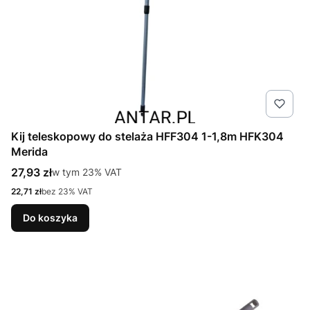
Kij teleskopowy do stelaża HFF304 1-1,8m HFK304
Merida
Cena brutto
27,93 zł
w tym %s VAT
w tym
23%
VAT
Cena netto
22,71 zł
bez 23% VAT
Do koszyka