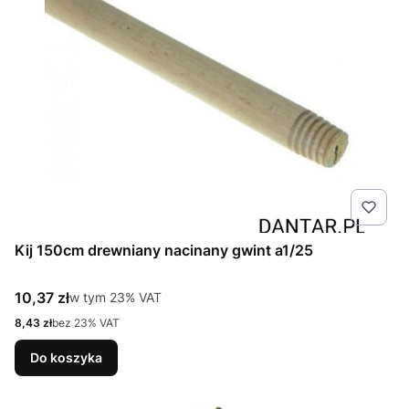
Kij 150cm drewniany nacinany gwint a1/25
Cena brutto
10,37 zł
w tym %s VAT
w tym
23%
VAT
Cena netto
8,43 zł
bez 23% VAT
Do koszyka