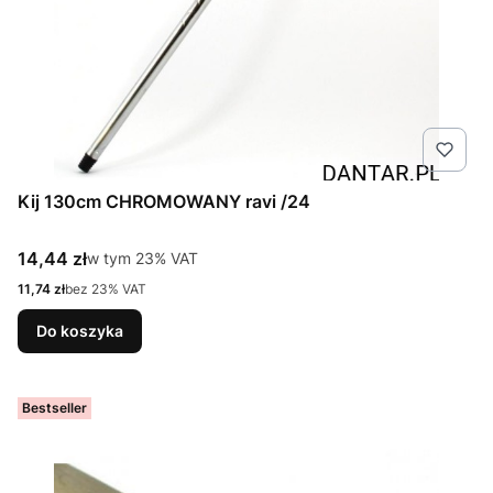
Kij 130cm CHROMOWANY ravi /24
Cena brutto
14,44 zł
w tym %s VAT
w tym
23%
VAT
Cena netto
11,74 zł
bez 23% VAT
Do koszyka
Bestseller