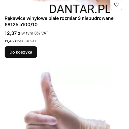
Rękawice winylowe białe rozmiar S niepudrowane
68125 a100/10
Cena brutto
12,37 zł
w tym %s VAT
w tym
8%
VAT
Cena netto
11,45 zł
bez 8% VAT
Do koszyka