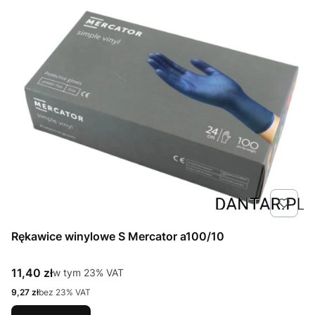
Rękawice winylowe S Mercator a100/10
Cena brutto
11,40 zł
w tym %s VAT
w tym
23%
VAT
Cena netto
9,27 zł
bez 23% VAT