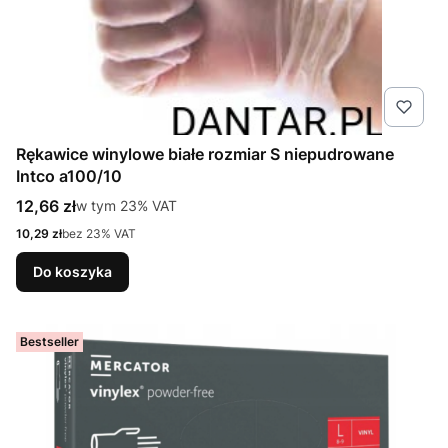
Rękawice winylowe białe rozmiar S niepudrowane
Intco a100/10
Cena brutto
12,66 zł
w tym %s VAT
w tym
23%
VAT
Cena netto
10,29 zł
bez 23% VAT
Do koszyka
Bestseller