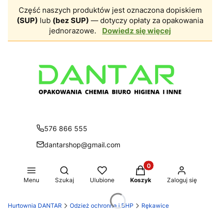
Część naszych produktów jest oznaczona dopiskiem
(SUP)
lub
(bez SUP)
— dotyczy opłaty za opakowania
jednorazowe.
Dowiedz się więcej
576 866 555
dantarshop@gmail.com
Produkty w koszyku: 0.
Otwórz wyszukiwarkę
Menu
Szukaj
Ulubione
Koszyk
Zaloguj się
Hurtownia DANTAR
Odzież ochronna i BHP
Rękawice