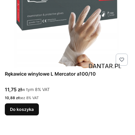
Rękawice winylowe L Mercator a100/10
Cena brutto
11,75 zł
w tym %s VAT
w tym
8%
VAT
Cena netto
10,88 zł
bez 8% VAT
Do koszyka