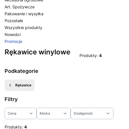
Art. Spożywcze
Pakowanie i wysyłka
Pozostałe
Wszystkie produkty
Nowości
Promocje
Koniec menu
Rękawice winylowe
Produkty:
4
Podkategorie
Rękawice
Filtry
Cena
Marka
Dostępność
Koniec filtrów
Produkty:
4