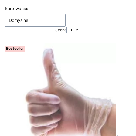
Lista produktów
Sortowanie:
Domyślne
Strona
z 1
Bestseller