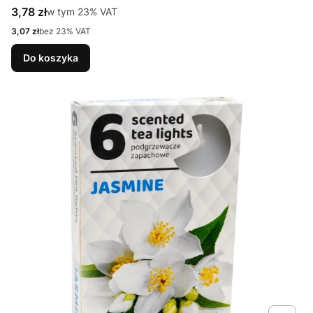
Cena brutto
3,78 zł
w tym %s VAT
w tym
23%
VAT
Cena netto
3,07 zł
bez 23% VAT
Do koszyka