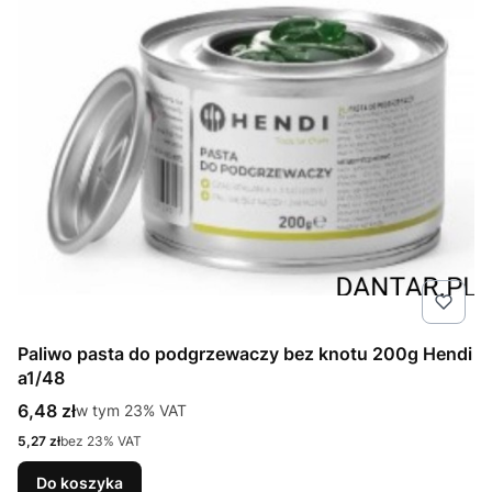
Paliwo pasta do podgrzewaczy bez knotu 200g Hendi
a1/48
Cena brutto
6,48 zł
w tym %s VAT
w tym
23%
VAT
Cena netto
5,27 zł
bez 23% VAT
Do koszyka