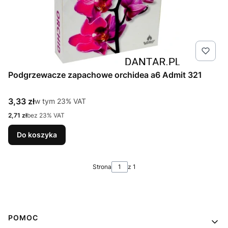
Podgrzewacze zapachowe orchidea a6 Admit 321
Cena brutto
3,33 zł
w tym %s VAT
w tym
23%
VAT
Cena netto
2,71 zł
bez 23% VAT
Do koszyka
Strona
z 1
Linki w stopce
POMOC