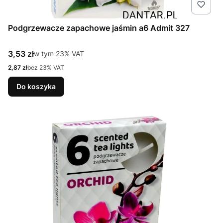
Podgrzewacze zapachowe jaśmin a6 Admit 327
Cena brutto
3,53 zł
w tym %s VAT
w tym
23%
VAT
Cena netto
2,87 zł
bez 23% VAT
Do koszyka