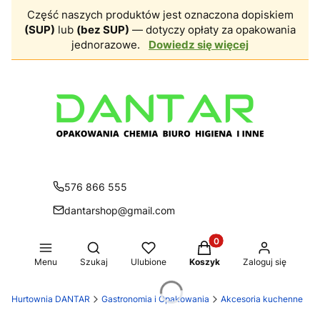
Część naszych produktów jest oznaczona dopiskiem
(SUP)
lub
(bez SUP)
— dotyczy opłaty za opakowania
jednorazowe.
Dowiedz się więcej
576 866 555
dantarshop@gmail.com
Produkty w koszyku: 0.
Otwórz wyszukiwarkę
Menu
Szukaj
Ulubione
Koszyk
Zaloguj się
Hurtownia DANTAR
Gastronomia i Opakowania
Akcesoria kuchenne