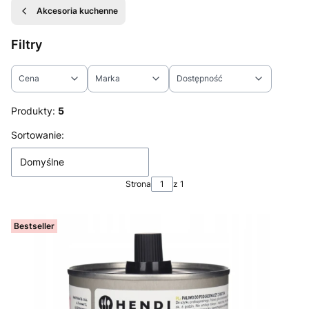
Akcesoria kuchenne
Filtry
Cena
Marka
Dostępność
Koniec filtrów
Produkty:
5
Lista produktów
Sortowanie:
Domyślne
Strona
z 1
Bestseller