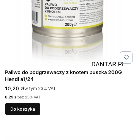
Paliwo do podgrzewaczy z knotem puszka 200G
Hendi a1/24
Cena brutto
10,20 zł
w tym %s VAT
w tym
23%
VAT
Cena netto
8,29 zł
bez 23% VAT
Do koszyka