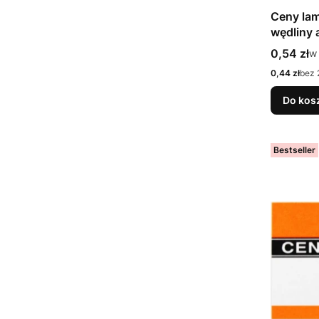
Ceny la
wędliny 
Cena bru
0,54 zł
w
w
Cena netto
0,44 zł
bez 
Do kos
Bestseller