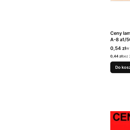
Ceny la
A-8 a1/5
Cena bru
0,54 zł
w
w
Cena netto
0,44 zł
bez 
Do kos