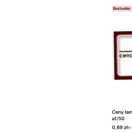
Bestseller
Ceny lam
a1/50
Cena bru
0,69 zł
w 
w