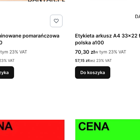
minowane pomarańczowa
Etykieta arkusz A4 33x22 
0
polska a100
tto
Cena brutto
 tym %s VAT
70,30 zł
w tym %s VAT
 tym
23%
VAT
w tym
23%
VAT
Cena netto
23% VAT
57,15 zł
bez 23% VAT
zyka
Do koszyka