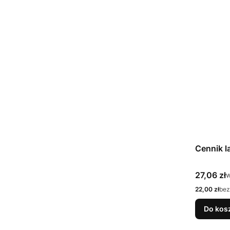
Cennik 
Cena bru
27,06 zł
w
Cena netto
22,00 zł
bez
Do kos