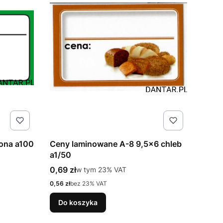
lona a100
Ceny laminowane A-8 9,5x6 chleb
a1/50
Cena brutto
0,69 zł
w tym %s VAT
w tym
23%
VAT
Cena netto
0,56 zł
bez 23% VAT
Do koszyka