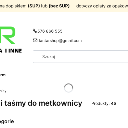
ona dopiskiem
(SUP)
lub
(bez SUP)
— dotyczy opłaty za opakow
576 866 555
dantarshop@gmail.com
firm
nicy
 i taśmy do metkownicy
Produkty:
45
egorie