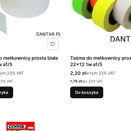
 metkownicy prosta biała
Taśma do metkownicy pros
 a1/5
22x12 1w a1/5
tto
Cena brutto
tym %s VAT
2,20 zł
w tym %s VAT
tym
23%
VAT
w tym
23%
VAT
Cena netto
23% VAT
1,79 zł
bez 23% VAT
zyka
Do koszyka