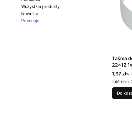
Wszystkie produkty
Nowości
Promocje
Koniec menu
Taśma do
22x12 1w
Cena bru
1,97 zł
w 
w 
Cena netto
1,60 zł
bez 
Do kos