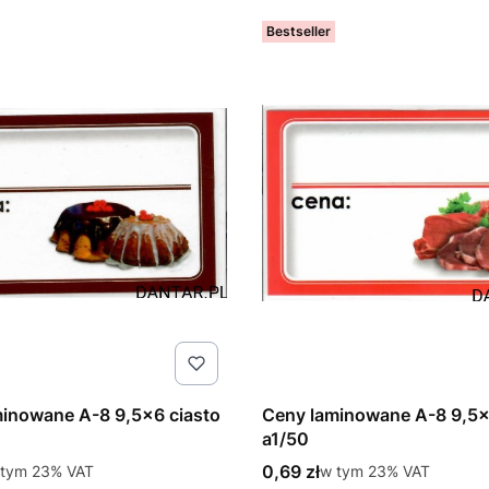
Bestseller
inowane A-8 9,5x6 ciasto
Ceny laminowane A-8 9,5
a1/50
tto
Cena brutto
tym %s VAT
0,69 zł
w tym %s VAT
 tym
23%
VAT
w tym
23%
VAT