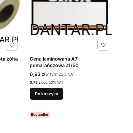
ta żółta
Cena laminowana A7
pomarańczowa a1/50
Cena brutto
0,93 zł
w tym %s VAT
w tym
23%
VAT
Cena netto
0,76 zł
bez 23% VAT
Do koszyka
Bestseller