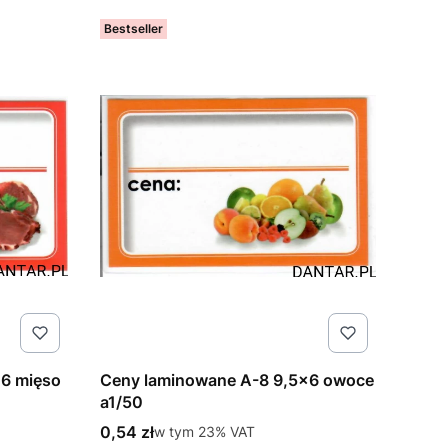
Bestseller
x6 mięso
Ceny laminowane A-8 9,5x6 owoce
a1/50
Cena brutto
0,54 zł
w tym %s VAT
w tym
23%
VAT