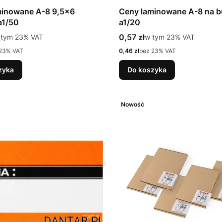
minowane A-8 9,5x6
Ceny laminowane A-8 na b
a1/50
a1/20
tto
Cena brutto
 tym %s VAT
0,57 zł
w tym %s VAT
 tym
23%
VAT
w tym
23%
VAT
Cena netto
23% VAT
0,46 zł
bez 23% VAT
zyka
Do koszyka
Nowość