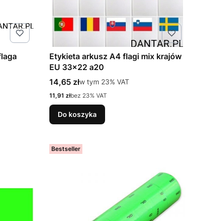
flaga
Etykieta arkusz A4 flagi mix krajów
EU 33x22 a20
Cena brutto
14,65 zł
w tym %s VAT
w tym
23%
VAT
Cena netto
11,91 zł
bez 23% VAT
Do koszyka
Bestseller