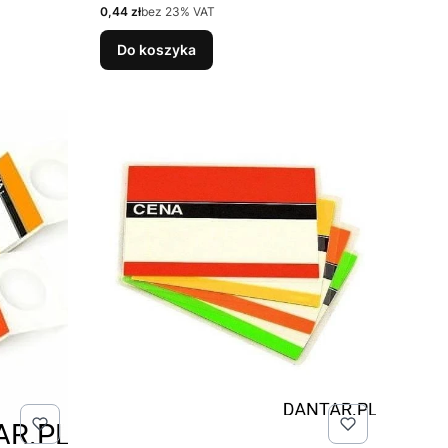
Cena netto
0,44 zł
bez 23% VAT
Do koszyka