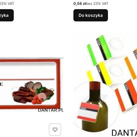
Cena netto
23% VAT
0,56 zł
bez 23% VAT
zyka
Do koszyka