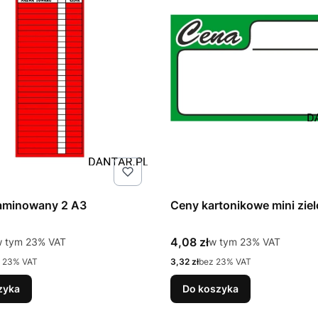
laminowany 2 A3
Ceny kartonikowe mini zie
tto
Cena brutto
 tym %s VAT
4,08 zł
w tym %s VAT
w tym
23%
VAT
w tym
23%
VAT
Cena netto
 23% VAT
3,32 zł
bez 23% VAT
zyka
Do koszyka