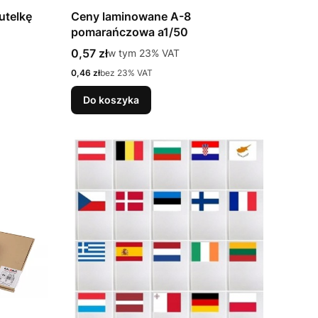
utelkę
Ceny laminowane A-8
pomarańczowa a1/50
Cena brutto
0,57 zł
w tym %s VAT
w tym
23%
VAT
Cena netto
0,46 zł
bez 23% VAT
Do koszyka