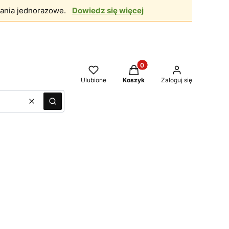
ania jednorazowe.
Dowiedz się więcej
Produkty w koszyku: 0. Zo
Ulubione
Koszyk
Zaloguj się
Wyczyść
Szukaj