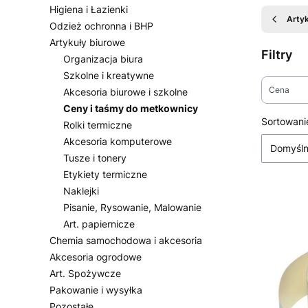
Higiena i Łazienki
Arty
Odzież ochronna i BHP
Artykuły biurowe
Filtry
Organizacja biura
Szkolne i kreatywne
Cena
Akcesoria biurowe i szkolne
Ceny i taśmy do metkownicy
Koniec fi
Lista
Sortowani
Rolki termiczne
Akcesoria komputerowe
Domyśl
Tusze i tonery
Etykiety termiczne
Naklejki
Pisanie, Rysowanie, Malowanie
Art. papiernicze
Chemia samochodowa i akcesoria
Akcesoria ogrodowe
Art. Spożywcze
Pakowanie i wysyłka
Pozostałe