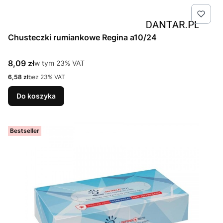
Chusteczki rumiankowe Regina a10/24
Cena brutto
8,09 zł
w tym %s VAT
w tym
23%
VAT
Cena netto
6,58 zł
bez 23% VAT
Do koszyka
Bestseller