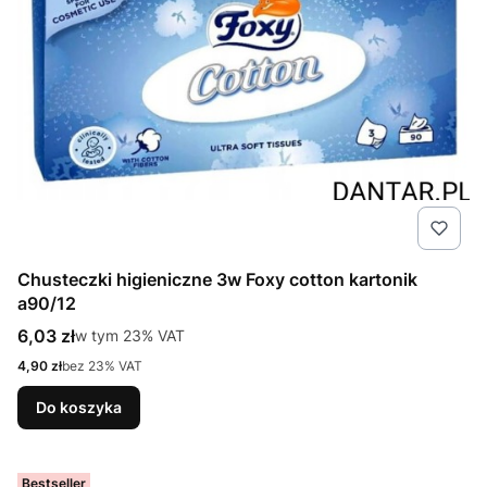
Chusteczki higieniczne 3w Foxy cotton kartonik
a90/12
Cena brutto
6,03 zł
w tym %s VAT
w tym
23%
VAT
Cena netto
4,90 zł
bez 23% VAT
Do koszyka
Bestseller