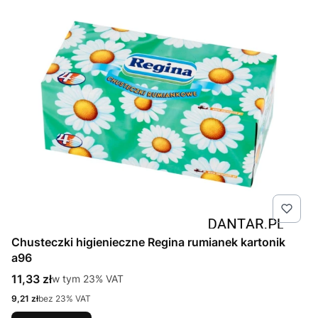
Chusteczki higienieczne Regina rumianek kartonik
a96
Cena brutto
11,33 zł
w tym %s VAT
w tym
23%
VAT
Cena netto
9,21 zł
bez 23% VAT