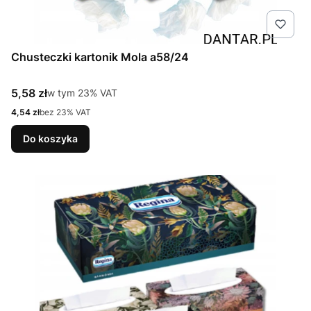
Chusteczki kartonik Mola a58/24
Cena brutto
5,58 zł
w tym %s VAT
w tym
23%
VAT
Cena netto
4,54 zł
bez 23% VAT
Do koszyka