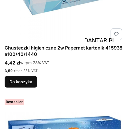
Chusteczki higieniczne 2w Papernet kartonik 415938
a100/40/1440
Cena brutto
4,42 zł
w tym %s VAT
w tym
23%
VAT
Cena netto
3,59 zł
bez 23% VAT
Do koszyka
Bestseller