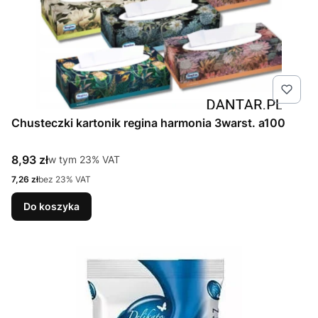
Chusteczki kartonik regina harmonia 3warst. a100
Cena brutto
8,93 zł
w tym %s VAT
w tym
23%
VAT
Cena netto
7,26 zł
bez 23% VAT
Do koszyka