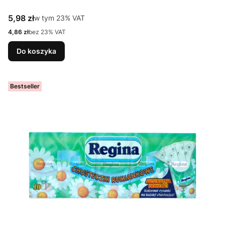
Cena brutto
5,98 zł
w tym %s VAT
w tym
23%
VAT
Cena netto
4,86 zł
bez 23% VAT
Do koszyka
Bestseller