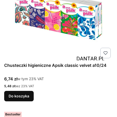
Chusteczki higieniczne Apsik classic velvet a10/24
Cena brutto
6,74 zł
w tym %s VAT
w tym
23%
VAT
Cena netto
5,48 zł
bez 23% VAT
Do koszyka
Bestseller