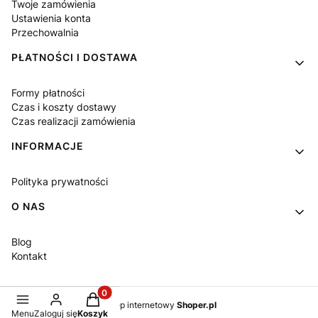
Twoje zamówienia
Ustawienia konta
Przechowalnia
PŁATNOŚCI I DOSTAWA
Formy płatności
Czas i koszty dostawy
Czas realizacji zamówienia
INFORMACJE
Polityka prywatności
O NAS
Blog
Kontakt
Produkty w koszyku: 0. Zobacz szczegóły
Sklep internetowy
Shoper.pl
Menu
Zaloguj się
Koszyk