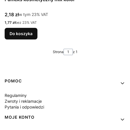
Cena brutto
2,18 zł
w tym %s VAT
w tym
23%
VAT
Cena netto
1,77 zł
bez 23% VAT
Do koszyka
Strona
z 1
Linki w stopce
POMOC
Regulaminy
Zwroty i reklamacje
Pytania i odpowiedzi
MOJE KONTO