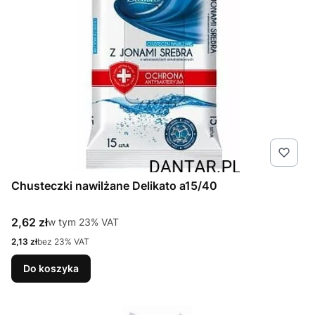
Chusteczki nawilżane Delikato a15/40
Cena brutto
2,62 zł
w tym %s VAT
w tym
23%
VAT
Cena netto
2,13 zł
bez 23% VAT
Do koszyka