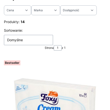
Cena
Marka
Dostępność
Koniec filtrów
Produkty:
14
Lista produktów
Sortowanie:
Domyślne
Strona
z 1
Bestseller