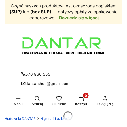
Część naszych produktów jest oznaczona dopiskiem
(SUP)
lub
(bez SUP)
— dotyczy opłaty za opakowania
jednorazowe.
Dowiedz się więcej
576 866 555
dantarshop@gmail.com
Produkty w koszyku: 0.
Otwórz wyszukiwarkę
Menu
Szukaj
Ulubione
Koszyk
Zaloguj się
Hurtownia DANTAR
Higiena i Łazienki