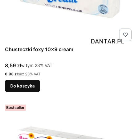
Chusteczki foxy 10x9 cream
Cena brutto
8,59 zł
w tym %s VAT
w tym
23%
VAT
Cena netto
6,98 zł
bez 23% VAT
Do koszyka
Bestseller