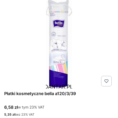
Płatki kosmetyczne bella a120/3/39
Cena brutto
6,58 zł
w tym %s VAT
w tym
23%
VAT
Cena netto
5,35 zł
bez 23% VAT