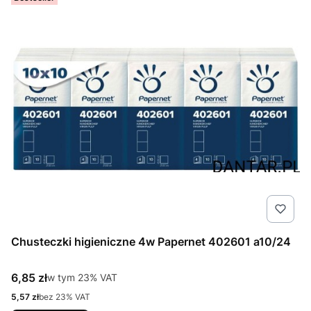
Chusteczki higieniczne 4w Papernet 402601 a10/24
Cena brutto
6,85 zł
w tym %s VAT
w tym
23%
VAT
Cena netto
5,57 zł
bez 23% VAT