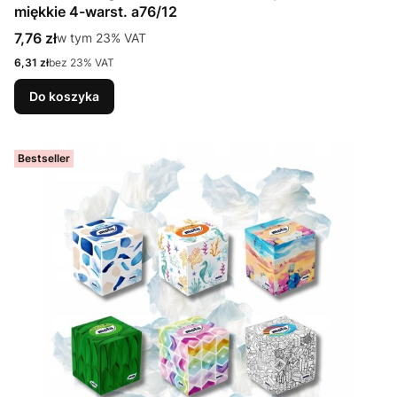
miękkie 4-warst. a76/12
Cena brutto
7,76 zł
w tym %s VAT
w tym
23%
VAT
Cena netto
6,31 zł
bez 23% VAT
Do koszyka
Bestseller