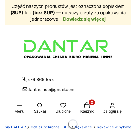
Część naszych produktów jest oznaczona dopiskiem
(SUP)
lub
(bez SUP)
— dotyczy opłaty za opakowania
jednorazowe.
Dowiedz się więcej
576 866 555
dantarshop@gmail.com
Produkty w koszyku: 0.
Otwórz wyszukiwarkę
Menu
Szukaj
Ulubione
Koszyk
Zaloguj się
townia DANTAR
Odzież ochronna i BHP
Rękawice
Rękawice winylowe