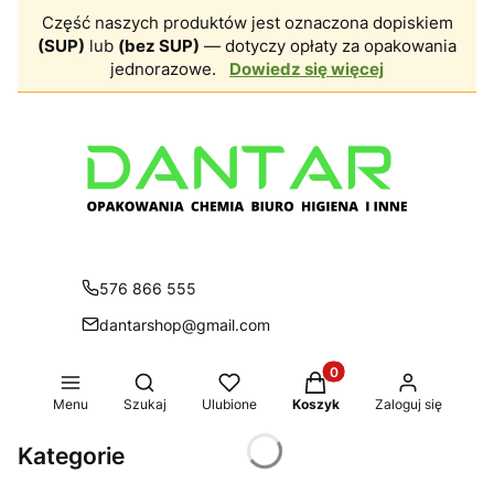
Część naszych produktów jest oznaczona dopiskiem
(SUP)
lub
(bez SUP)
— dotyczy opłaty za opakowania
jednorazowe.
Dowiedz się więcej
576 866 555
dantarshop@gmail.com
Produkty w koszyku: 0.
Otwórz wyszukiwarkę
Menu
Szukaj
Ulubione
Koszyk
Zaloguj się
Kategorie