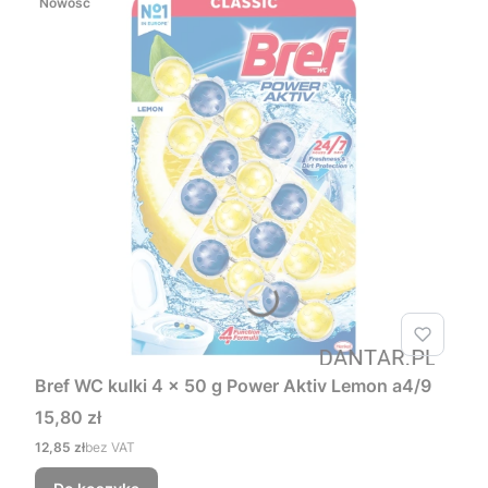
Nowość
Bref WC kulki 4 x 50 g Power Aktiv Lemon a4/9
Cena
15,80 zł
Cena
12,85 zł
bez VAT