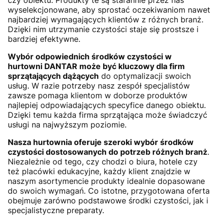
czy obiektu. Produkty te są starannie przez nas
wyselekcjonowane, aby sprostać oczekiwaniom nawet
najbardziej wymagających klientów z różnych branż.
Dzięki nim utrzymanie czystości staje się prostsze i
bardziej efektywne.
Wybór odpowiednich środków czystości w
hurtowni DANTAR może być kluczowy dla firm
sprzątających dążących
do optymalizacji swoich
usług. W razie potrzeby nasz zespół specjalistów
zawsze pomaga klientom w doborze produktów
najlepiej odpowiadających specyfice danego obiektu.
Dzięki temu każda firma sprzątająca może świadczyć
usługi na najwyższym poziomie.
Nasza hurtownia oferuje szeroki wybór środków
czystości dostosowanych do potrzeb różnych branż
.
Niezależnie od tego, czy chodzi o biura, hotele czy
też placówki edukacyjne, każdy klient znajdzie w
naszym asortymencie produkty idealnie dopasowane
do swoich wymagań. Co istotne, przygotowana oferta
obejmuje zarówno podstawowe środki czystości, jak i
specjalistyczne preparaty.