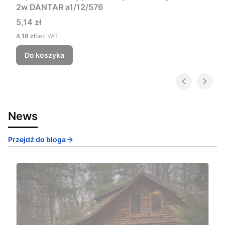
2w DANTAR a1/12/576
Cena
5,14 zł
Cena
4,18 zł
bez VAT
Do koszyka
News
Przejdź do bloga