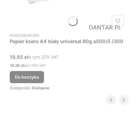
Kod produktu
9120008340395
Papier ksero A4 biały universal 80g a500/5 /300
Cena brutto
19,93 zł
w tym %s VAT
w tym
23%
VAT
Cena netto
16,20 zł
bez 23% VAT
Do koszyka
Dostępność:
Dostępne