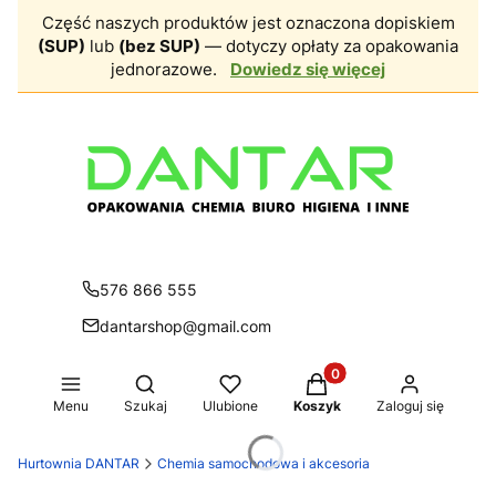
Część naszych produktów jest oznaczona dopiskiem
(SUP)
lub
(bez SUP)
— dotyczy opłaty za opakowania
jednorazowe.
Dowiedz się więcej
576 866 555
dantarshop@gmail.com
Produkty w koszyku: 0.
Otwórz wyszukiwarkę
Menu
Szukaj
Ulubione
Koszyk
Zaloguj się
Hurtownia DANTAR
Chemia samochodowa i akcesoria