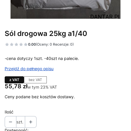
Sól drogowa 25kg a1/40
0.00
(Oceny: 0 Recenzje: 0)
-cena dotyczy 1szt. -40szt na palecie.
Przejdź do pełnego opisu
z VAT
bez VAT
Cena
55,78 zł
w tym 23% VAT
w tym
23%
VAT
Ceny podane bez kosztów dostawy.
Ilość
szt.
Dostępność: