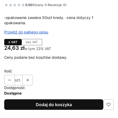
0.00
(Oceny: 0 Recenzje: 0)
-opakowanie zawiera 50szt kredy. -cena dotyczy 1
opakowania.
Przejdź do pełnego opisu
z VAT
bez VAT
Cena
24,63 zł
w tym 23% VAT
w tym
23%
VAT
Ceny podane bez kosztów dostawy.
Ilość
szt.
Dostępność:
Dostępne
Dodaj do koszyka