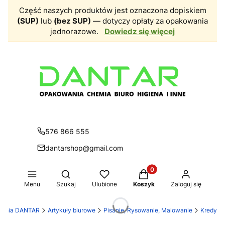
Część naszych produktów jest oznaczona dopiskiem
(SUP)
lub
(bez SUP)
— dotyczy opłaty za opakowania
jednorazowe.
Dowiedz się więcej
576 866 555
dantarshop@gmail.com
Produkty w koszyku: 0.
Otwórz wyszukiwarkę
Menu
Szukaj
Ulubione
Koszyk
Zaloguj się
ownia DANTAR
Artykuły biurowe
Pisanie, Rysowanie, Malowanie
Kredy