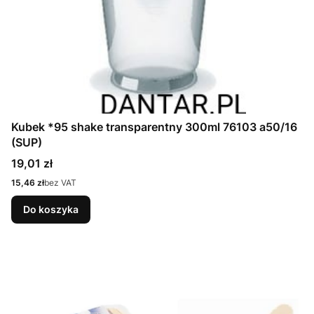
Kubek *95 shake transparentny 300ml 76103 a50/16
(SUP)
Cena
19,01 zł
Cena
15,46 zł
bez VAT
Do koszyka