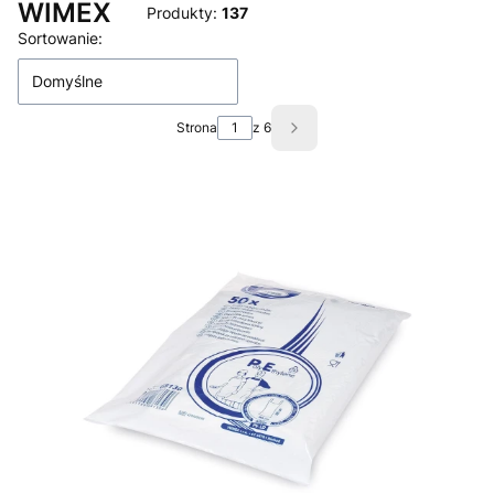
WIMEX
Produkty:
137
Lista produktów
Sortowanie:
Domyślne
Strona
z 6
Następne produkty