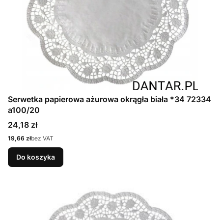
Serwetka papierowa ażurowa okrągła biała *34 72334
a100/20
Cena
24,18 zł
Cena
19,66 zł
bez VAT
Do koszyka