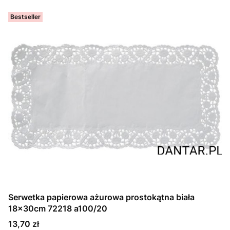
Bestseller
Serwetka papierowa ażurowa prostokątna biała
18x30cm 72218 a100/20
Cena
13,70 zł