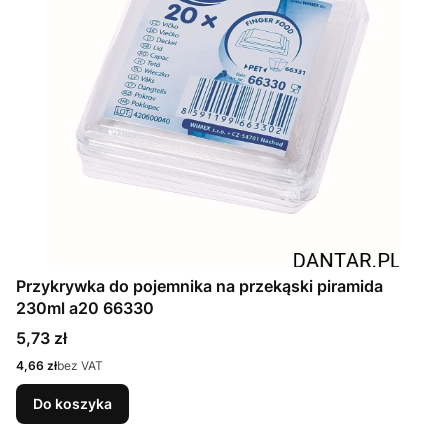
Przykrywka do pojemnika na przekąski piramida
230ml a20 66330
Cena
5,73 zł
Cena
4,66 zł
bez VAT
Do koszyka