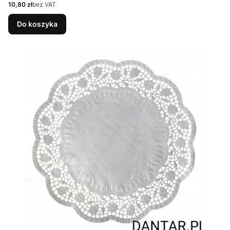
Cena
10,80 zł
bez VAT
Do koszyka