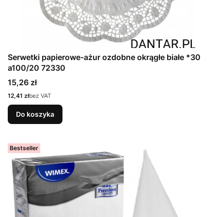
Serwetki papierowe-ażur ozdobne okrągłe białe *30
a100/20 72330
Cena
15,26 zł
Cena
12,41 zł
bez VAT
Do koszyka
Bestseller