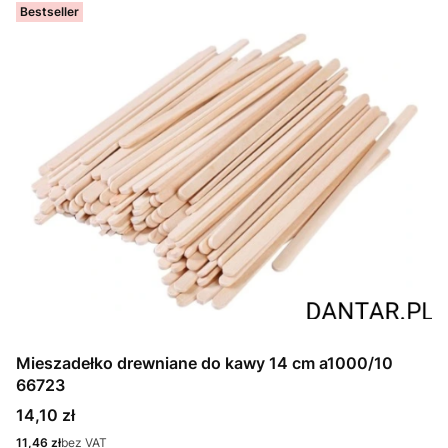
Bestseller
Mieszadełko drewniane do kawy 14 cm a1000/10
66723
Cena
14,10 zł
Cena
11,46 zł
bez VAT