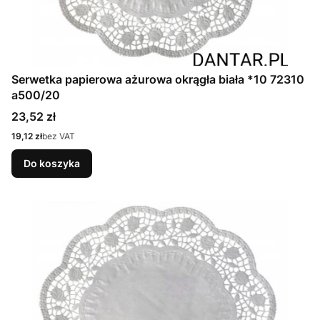
Serwetka papierowa ażurowa okrągła biała *10 72310
a500/20
Cena
23,52 zł
Cena
19,12 zł
bez VAT
Do koszyka