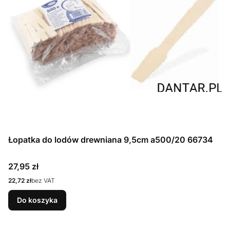
Łopatka do lodów drewniana 9,5cm a500/20 66734
Cena
27,95 zł
Cena
22,72 zł
bez VAT
Do koszyka