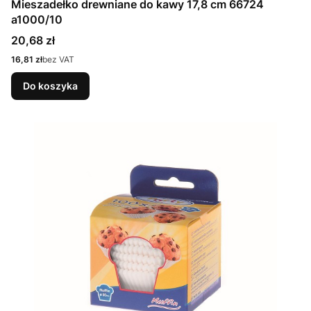
Mieszadełko drewniane do kawy 17,8 cm 66724
a1000/10
Cena
20,68 zł
Cena
16,81 zł
bez VAT
Do koszyka