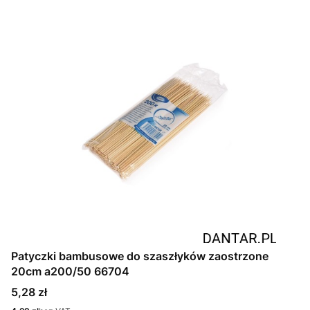
Patyczki bambusowe do szaszłyków zaostrzone
20cm a200/50 66704
Cena
5,28 zł