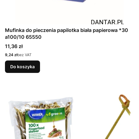
Mufinka do pieczenia papilotka biała papierowa *30
a100/10 65550
Cena
11,36 zł
Cena
9,24 zł
bez VAT
Do koszyka