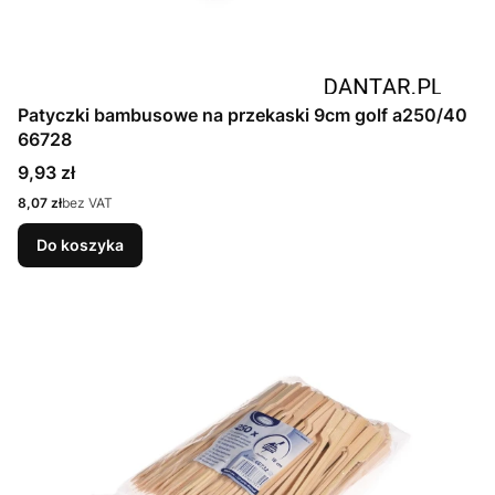
Patyczki bambusowe na przekaski 9cm golf a250/40
66728
Cena
9,93 zł
Cena
8,07 zł
bez VAT
Do koszyka