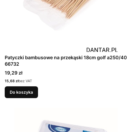
Patyczki bambusowe na przekąski 18cm golf a250/40
66732
Cena
19,29 zł
Cena
15,68 zł
bez VAT
Do koszyka