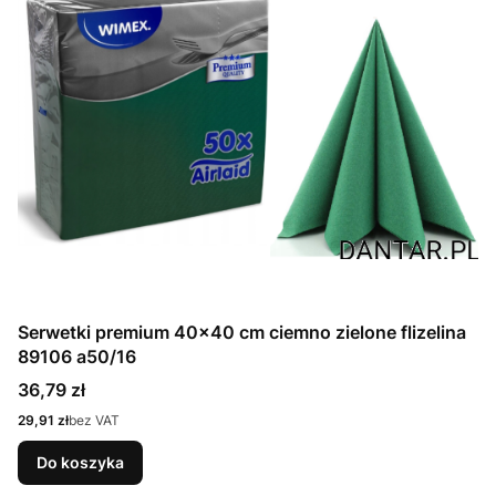
Serwetki premium 40x40 cm ciemno zielone flizelina
89106 a50/16
Cena
36,79 zł
Cena
29,91 zł
bez VAT
Do koszyka