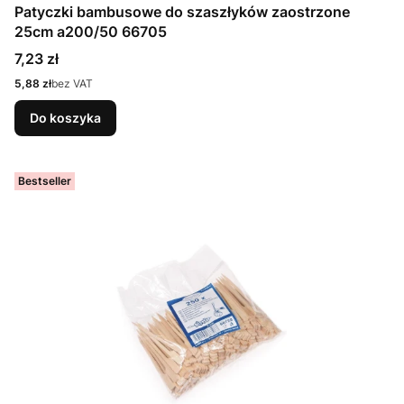
Patyczki bambusowe do szaszłyków zaostrzone
25cm a200/50 66705
Cena
7,23 zł
Cena
5,88 zł
bez VAT
Do koszyka
Bestseller