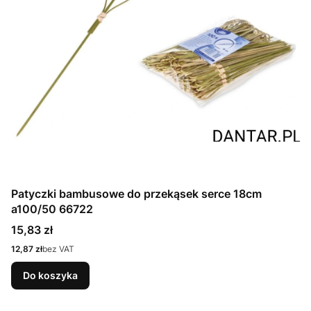
Patyczki bambusowe do przekąsek serce 18cm
a100/50 66722
Cena
15,83 zł
Cena
12,87 zł
bez VAT
Do koszyka