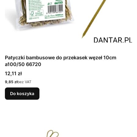
Patyczki bambusowe do przekasek węzeł 10cm
a100/50 66720
Cena
12,11 zł
Cena
9,85 zł
bez VAT
Do koszyka