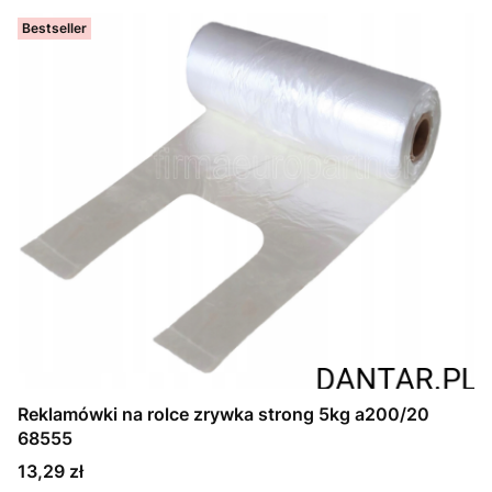
Bestseller
Reklamówki na rolce zrywka strong 5kg a200/20
68555
Cena
13,29 zł