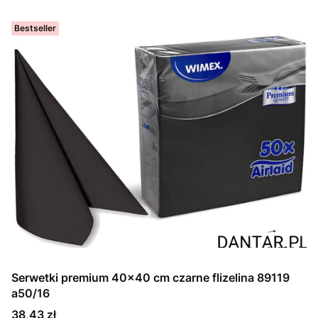
Bestseller
Serwetki premium 40x40 cm czarne flizelina 89119
a50/16
Cena
38,43 zł