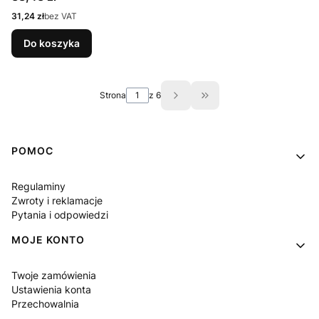
Cena
31,24 zł
bez VAT
Do koszyka
Strona
z 6
Przejdź do ostatniej st
Linki w stopce
POMOC
Regulaminy
Zwroty i reklamacje
Pytania i odpowiedzi
MOJE KONTO
Twoje zamówienia
Ustawienia konta
Przechowalnia