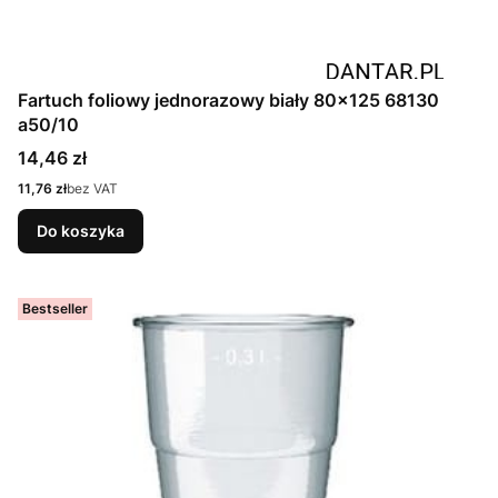
Fartuch foliowy jednorazowy biały 80x125 68130
a50/10
Cena
14,46 zł
Cena
11,76 zł
bez VAT
Do koszyka
Bestseller