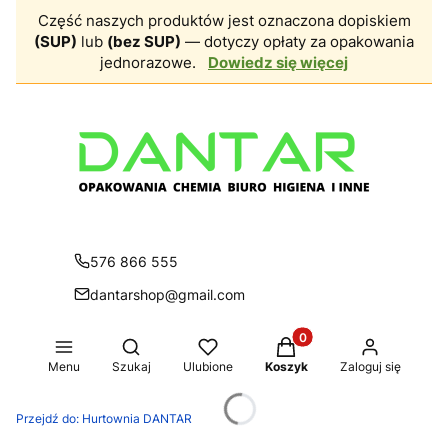
Część naszych produktów jest oznaczona dopiskiem
(SUP)
lub
(bez SUP)
— dotyczy opłaty za opakowania
jednorazowe.
Dowiedz się więcej
576 866 555
dantarshop@gmail.com
Produkty w koszyku: 0.
Otwórz wyszukiwarkę
Menu
Szukaj
Ulubione
Koszyk
Zaloguj się
Przejdź do:
Hurtownia DANTAR