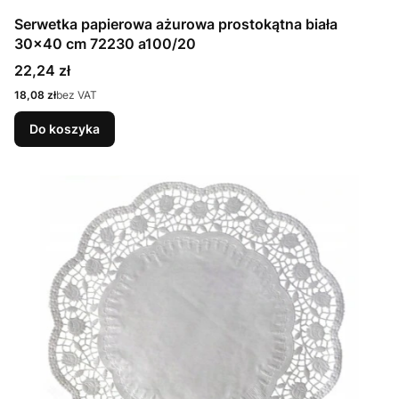
Serwetka papierowa ażurowa prostokątna biała
30x40 cm 72230 a100/20
Cena
22,24 zł
Cena
18,08 zł
bez VAT
Do koszyka