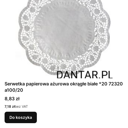
Serwetka papierowa ażurowa okrągłe białe *20 72320
a100/20
Cena
8,83 zł
Cena
7,18 zł
bez VAT
Do koszyka