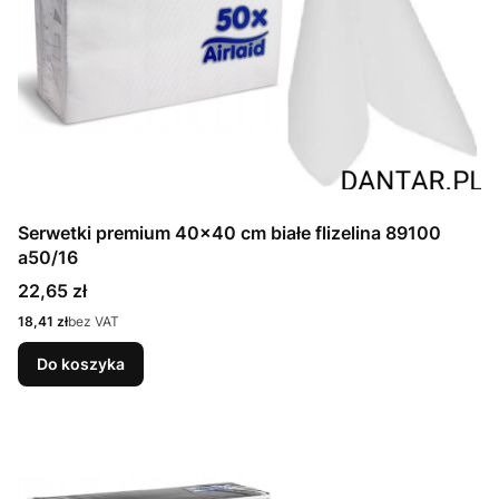
Serwetki premium 40x40 cm białe flizelina 89100
a50/16
Cena
22,65 zł
Cena
18,41 zł
bez VAT
Do koszyka