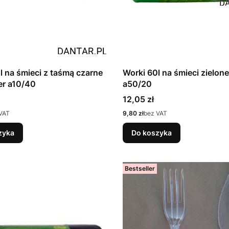
l na śmieci z taśmą czarne
Worki 60l na śmieci zielon
er a10/40
a50/20
Cena
12,05 zł
Cena
VAT
9,80 zł
bez VAT
zyka
Do koszyka
Bestseller