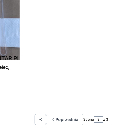
elec,
Poprzednia
Strona
z 3
Wróć do pierwszej strony z produktami