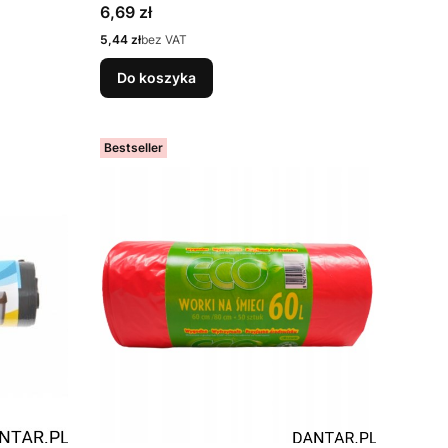
Cena
6,69 zł
Cena
5,44 zł
bez VAT
Do koszyka
Bestseller