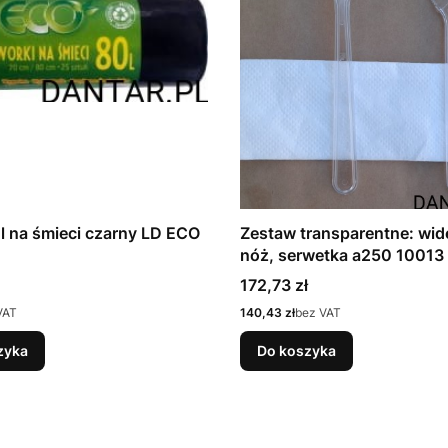
l na śmieci czarny LD ECO
Zestaw transparentne: wid
nóż, serwetka a250 10013
Cena
172,73 zł
Cena
VAT
140,43 zł
bez VAT
zyka
Do koszyka