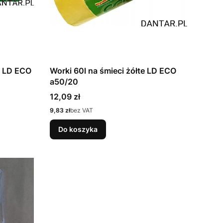
e LD ECO
Worki 60l na śmieci żółte LD ECO
a50/20
Cena
12,09 zł
Cena
9,83 zł
bez VAT
Do koszyka