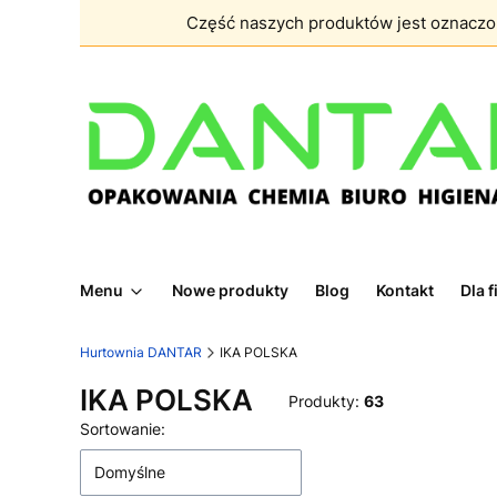
Część naszych produktów jest oznacz
Menu
Nowe produkty
Blog
Kontakt
Dla 
Hurtownia DANTAR
IKA POLSKA
IKA POLSKA
Produkty:
63
Lista produktów
Sortowanie:
Domyślne