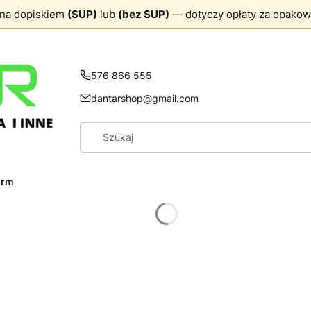
ona dopiskiem
(SUP)
lub
(bez SUP)
— dotyczy opłaty za opakow
576 866 555
dantarshop@gmail.com
firm