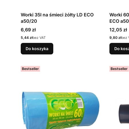
Worki 35l na śmieci żółty LD ECO
Worki 60
a50/20
ECO a50
Cena
Cena
6,69 zł
12,05 zł
Cena
Cena
5,44 zł
bez VAT
9,80 zł
bez 
Do koszyka
Do kos
Bestseller
Bestseller