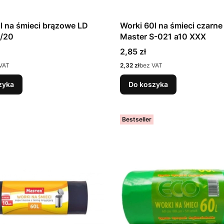
l na śmieci brązowe LD
Worki 60l na śmieci czarne
/20
Master S-021 a10 XXX
Cena
2,85 zł
Cena
VAT
2,32 zł
bez VAT
zyka
Do koszyka
Bestseller