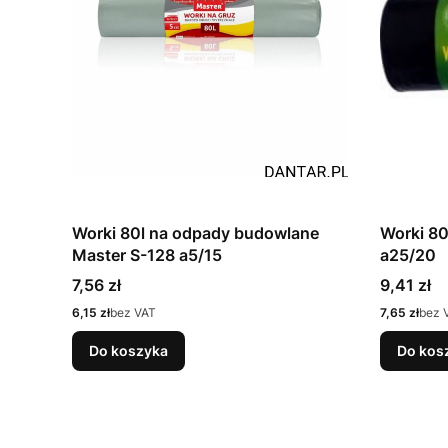
Worki 80l na odpady budowlane
Worki 80
Master S-128 a5/15
a25/20
Cena
Cena
7,56 zł
9,41 zł
Cena
Cena
6,15 zł
bez VAT
7,65 zł
bez 
Do koszyka
Do kos