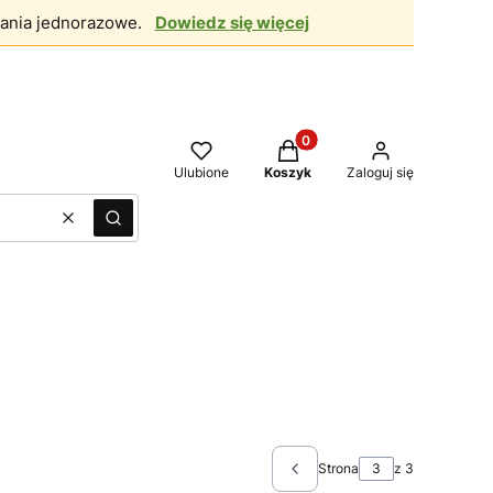
ania jednorazowe.
Dowiedz się więcej
Produkty w koszyku: 0. Zo
Ulubione
Koszyk
Zaloguj się
Wyczyść
Szukaj
Strona
z 3
Poprzednie produkty