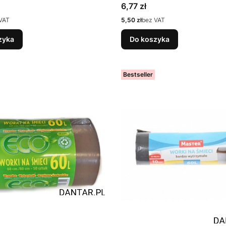
Cena
6,77 zł
Cena
VAT
5,50 zł
bez VAT
zyka
Do koszyka
Bestseller