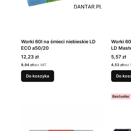
Worki 60l na śmieci niebieskie LD
Worki 60
ECO a50/20
LD Mast
Cena
Cena
12,23 zł
5,57 zł
Cena
Cena
9,94 zł
bez VAT
4,53 zł
bez 
Do koszyka
Do kos
Bestseller