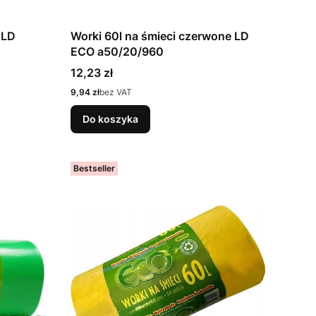
 LD
Worki 60l na śmieci czerwone LD
ECO a50/20/960
Cena
12,23 zł
Cena
9,94 zł
bez VAT
Do koszyka
Bestseller