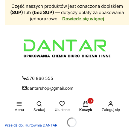
Część naszych produktów jest oznaczona dopiskiem
(SUP)
lub
(bez SUP)
— dotyczy opłaty za opakowania
jednorazowe.
Dowiedz się więcej
576 866 555
dantarshop@gmail.com
Produkty w koszyku: 0.
Otwórz wyszukiwarkę
Menu
Szukaj
Ulubione
Koszyk
Zaloguj się
Przejdź do:
Hurtownia DANTAR