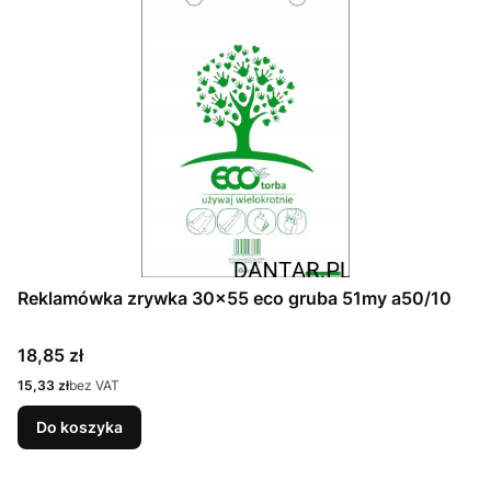
Reklamówka zrywka 30x55 eco gruba 51my a50/10
Cena
18,85 zł
Cena
15,33 zł
bez VAT
Do koszyka