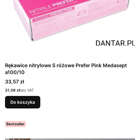
Rękawice nitrylowe S różowe Prefer Pink Medasept
a100/10
Cena
33,57 zł
Cena
31,08 zł
bez VAT
Do koszyka
Bestseller