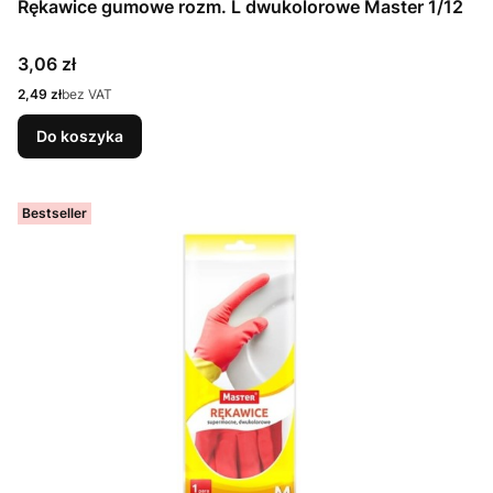
Rękawice gumowe rozm. L dwukolorowe Master 1/12
Cena
3,06 zł
Cena
2,49 zł
bez VAT
Do koszyka
Bestseller