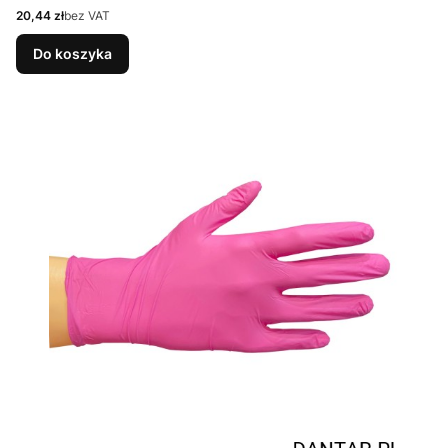
Cena
20,44 zł
bez VAT
Do koszyka