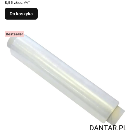
Cena
8,55 zł
bez VAT
Do koszyka
Bestseller