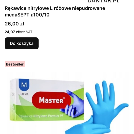
Rękawice nitrylowe L różowe niepudrowane
medaSEPT a100/10
Cena
26,00 zł
Cena
24,07 zł
bez VAT
Do koszyka
Bestseller