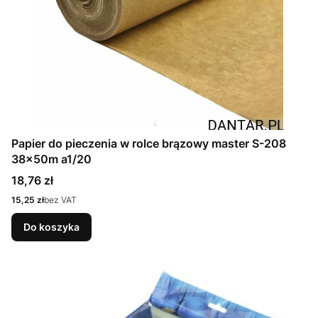
Papier do pieczenia w rolce brązowy master S-208
38x50m a1/20
Cena
18,76 zł
Cena
15,25 zł
bez VAT
Do koszyka