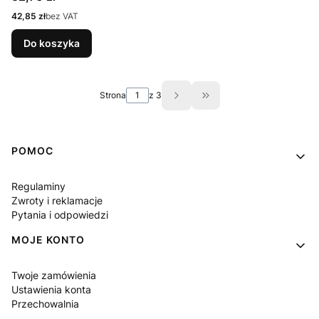
Cena
42,85 zł
bez VAT
Do koszyka
Strona
z 3
Przejdź do ostatniej st
Linki w stopce
POMOC
Regulaminy
Zwroty i reklamacje
Pytania i odpowiedzi
MOJE KONTO
Twoje zamówienia
Ustawienia konta
Przechowalnia