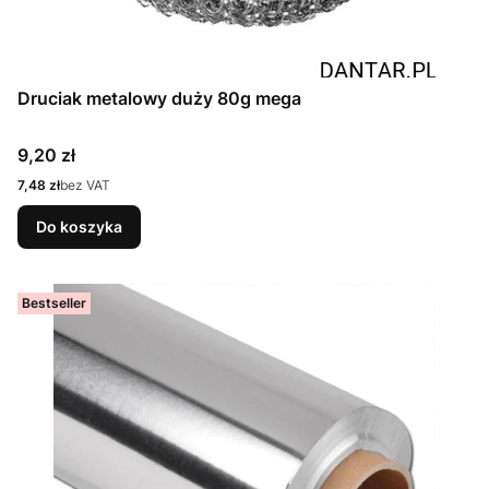
Druciak metalowy duży 80g mega
Cena
9,20 zł
Cena
7,48 zł
bez VAT
Do koszyka
Bestseller