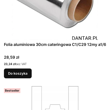
Folia aluminiowa 30cm cateringowa C1/C29 12my a1/6
Cena
28,59 zł
Cena
23,24 zł
bez VAT
Do koszyka
Bestseller