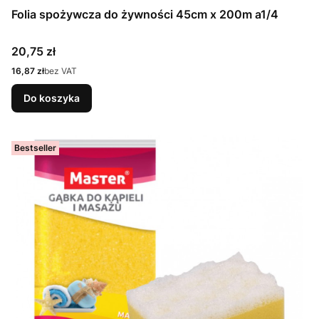
Folia spożywcza do żywności 45cm x 200m a1/4
Cena
20,75 zł
Cena
16,87 zł
bez VAT
Do koszyka
Bestseller