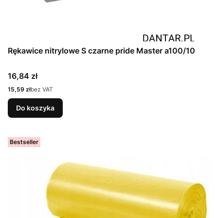
Rękawice nitrylowe S czarne pride Master a100/10
Cena
16,84 zł
Cena
15,59 zł
bez VAT
Do koszyka
Bestseller