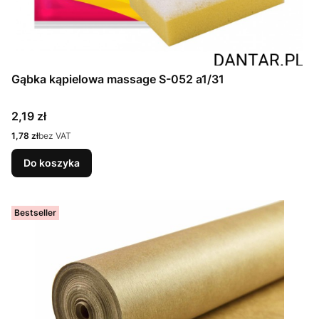
Gąbka kąpielowa massage S-052 a1/31
Cena
2,19 zł
Cena
1,78 zł
bez VAT
Do koszyka
Bestseller