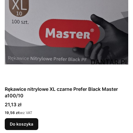
Rękawice nitrylowe XL czarne Prefer Black Master
a100/10
Cena
21,13 zł
Cena
19,56 zł
bez VAT
Do koszyka