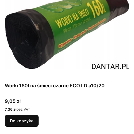
Worki 160l na śmieci czarne ECO LD a10/20
Cena
9,05 zł
Cena
7,36 zł
bez VAT
Do koszyka