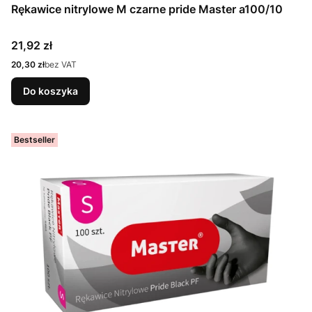
Rękawice nitrylowe M czarne pride Master a100/10
Cena
21,92 zł
Cena
20,30 zł
bez VAT
Do koszyka
Bestseller