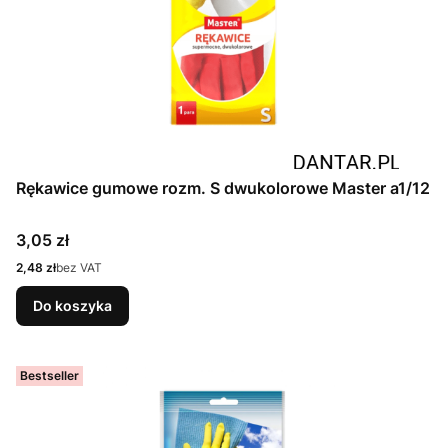
Rękawice gumowe rozm. S dwukolorowe Master a1/12
Cena
3,05 zł
Cena
2,48 zł
bez VAT
Do koszyka
Bestseller