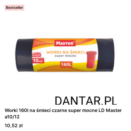
Bestseller
Worki 160l na śmieci czarne super mocne LD Master
a10/12
Cena
10,52 zł