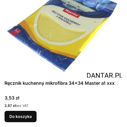
Ręcznik kuchenny mikrofibra 34x34 Master a1 xxx
Cena
3,53 zł
Cena
2,87 zł
bez VAT
Do koszyka