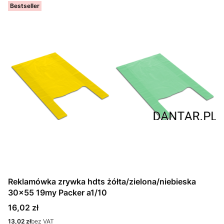
Bestseller
Reklamówka zrywka hdts żółta/zielona/niebieska
30x55 19my Packer a1/10
Cena
16,02 zł
Cena
13,02 zł
bez VAT