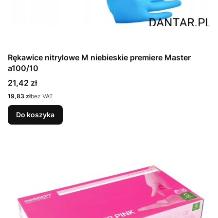
Rękawice nitrylowe M niebieskie premiere Master
a100/10
Cena
21,42 zł
Cena
19,83 zł
bez VAT
Do koszyka