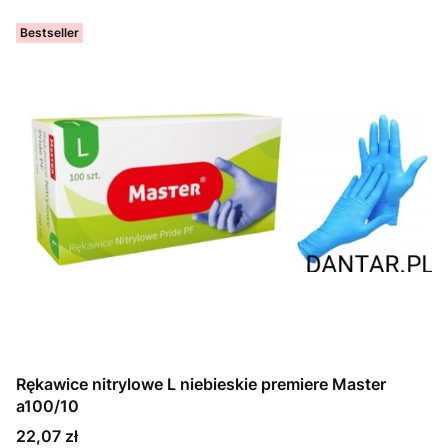
Bestseller
Rękawice nitrylowe L niebieskie premiere Master
a100/10
Cena
22,07 zł