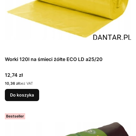
Worki 120l na śmieci żółte ECO LD a25/20
Cena
12,74 zł
Cena
10,36 zł
bez VAT
Do koszyka
Bestseller