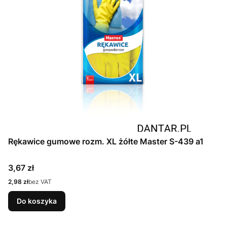
Rękawice gumowe rozm. XL żółte Master S-439 a1
Cena
3,67 zł
Cena
2,98 zł
bez VAT
Do koszyka