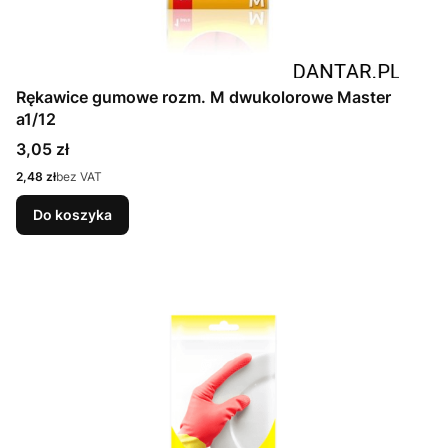
Rękawice gumowe rozm. M dwukolorowe Master
a1/12
Cena
3,05 zł
Cena
2,48 zł
bez VAT
Do koszyka