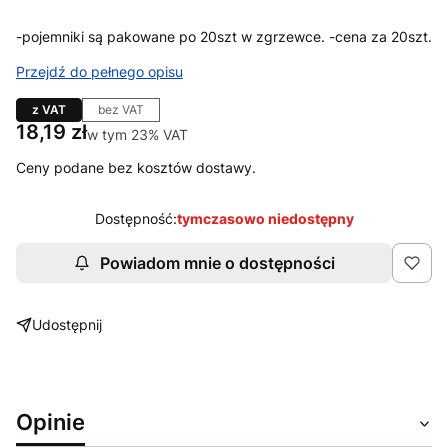
-pojemniki są pakowane po 20szt w zgrzewce. -cena za 20szt.
Przejdź do pełnego opisu
z VAT
bez VAT
Cena
18,19 zł
w tym 23% VAT
w tym
23%
VAT
Ceny podane bez kosztów dostawy.
Dostępność:
tymczasowo niedostępny
Powiadom mnie o dostępności
Udostępnij
Opinie