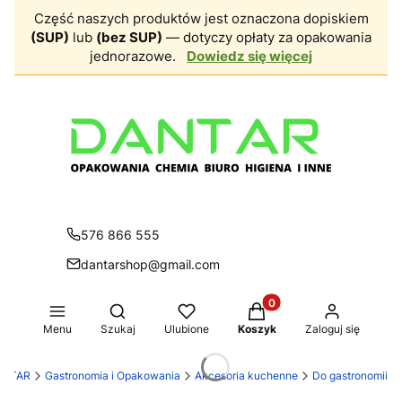
Część naszych produktów jest oznaczona dopiskiem
(SUP)
lub
(bez SUP)
— dotyczy opłaty za opakowania
jednorazowe.
Dowiedz się więcej
576 866 555
dantarshop@gmail.com
Produkty w koszyku: 0.
Otwórz wyszukiwarkę
Menu
Szukaj
Ulubione
Koszyk
Zaloguj się
ANTAR
Gastronomia i Opakowania
Akcesoria kuchenne
Do gastronomii