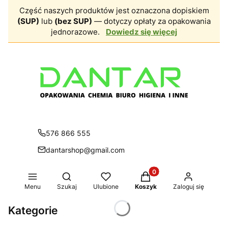
Część naszych produktów jest oznaczona dopiskiem
(SUP)
lub
(bez SUP)
— dotyczy opłaty za opakowania
jednorazowe.
Dowiedz się więcej
576 866 555
dantarshop@gmail.com
Produkty w koszyku: 0.
Otwórz wyszukiwarkę
Menu
Szukaj
Ulubione
Koszyk
Zaloguj się
Kategorie