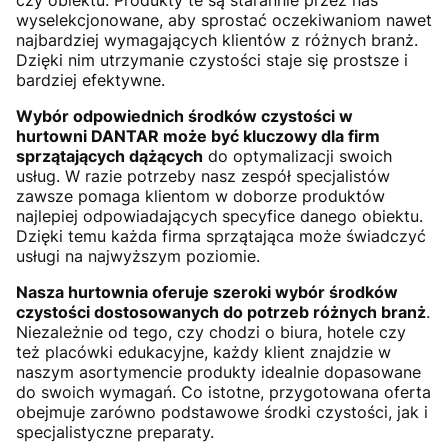
czy obiektu. Produkty te są starannie przez nas
wyselekcjonowane, aby sprostać oczekiwaniom nawet
najbardziej wymagających klientów z różnych branż.
Dzięki nim utrzymanie czystości staje się prostsze i
bardziej efektywne.
Wybór odpowiednich środków czystości w
hurtowni DANTAR może być kluczowy dla firm
sprzątających dążących
do optymalizacji swoich
usług. W razie potrzeby nasz zespół specjalistów
zawsze pomaga klientom w doborze produktów
najlepiej odpowiadających specyfice danego obiektu.
Dzięki temu każda firma sprzątająca może świadczyć
usługi na najwyższym poziomie.
Nasza hurtownia oferuje szeroki wybór środków
czystości dostosowanych do potrzeb różnych branż
.
Niezależnie od tego, czy chodzi o biura, hotele czy
też placówki edukacyjne, każdy klient znajdzie w
naszym asortymencie produkty idealnie dopasowane
do swoich wymagań. Co istotne, przygotowana oferta
obejmuje zarówno podstawowe środki czystości, jak i
specjalistyczne preparaty.