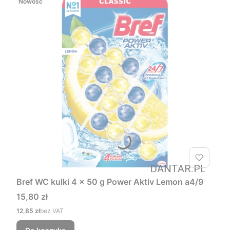
Nowość
Bref WC kulki 4 x 50 g Power Aktiv Lemon a4/9
Cena
15,80 zł
Cena
12,85 zł
bez VAT