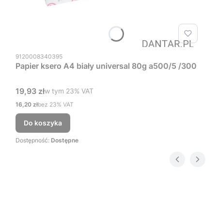
Kod produktu
9120008340395
Papier ksero A4 biały universal 80g a500/5 /300
Cena brutto
19,93 zł
w tym %s VAT
w tym
23%
VAT
Cena netto
16,20 zł
bez 23% VAT
Do koszyka
Dostępność:
Dostępne