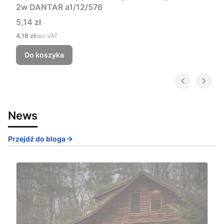
2w DANTAR a1/12/576
Cena
5,14 zł
Cena
4,18 zł
bez VAT
Do koszyka
News
Przejdź do bloga