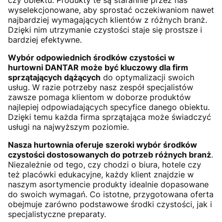
czy obiektu. Produkty te są starannie przez nas
wyselekcjonowane, aby sprostać oczekiwaniom nawet
najbardziej wymagających klientów z różnych branż.
Dzięki nim utrzymanie czystości staje się prostsze i
bardziej efektywne.
Wybór odpowiednich środków czystości w
hurtowni DANTAR może być kluczowy dla firm
sprzątających dążących
do optymalizacji swoich
usług. W razie potrzeby nasz zespół specjalistów
zawsze pomaga klientom w doborze produktów
najlepiej odpowiadających specyfice danego obiektu.
Dzięki temu każda firma sprzątająca może świadczyć
usługi na najwyższym poziomie.
Nasza hurtownia oferuje szeroki wybór środków
czystości dostosowanych do potrzeb różnych branż
.
Niezależnie od tego, czy chodzi o biura, hotele czy
też placówki edukacyjne, każdy klient znajdzie w
naszym asortymencie produkty idealnie dopasowane
do swoich wymagań. Co istotne, przygotowana oferta
obejmuje zarówno podstawowe środki czystości, jak i
specjalistyczne preparaty.