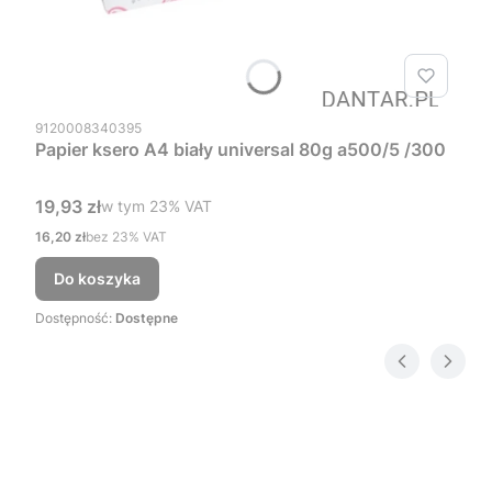
Kod produktu
9120008340395
Papier ksero A4 biały universal 80g a500/5 /300
Cena brutto
19,93 zł
w tym %s VAT
w tym
23%
VAT
Cena netto
16,20 zł
bez 23% VAT
Do koszyka
Dostępność:
Dostępne