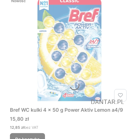
Nowość
Bref WC kulki 4 x 50 g Power Aktiv Lemon a4/9
Cena
15,80 zł
Cena
12,85 zł
bez VAT