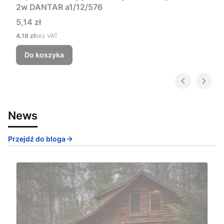
2w DANTAR a1/12/576
Cena
5,14 zł
Cena
4,18 zł
bez VAT
Do koszyka
News
Przejdź do bloga