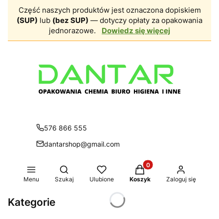
Część naszych produktów jest oznaczona dopiskiem
(SUP)
lub
(bez SUP)
— dotyczy opłaty za opakowania
jednorazowe.
Dowiedz się więcej
576 866 555
dantarshop@gmail.com
Produkty w koszyku: 0.
Otwórz wyszukiwarkę
Menu
Szukaj
Ulubione
Koszyk
Zaloguj się
Kategorie