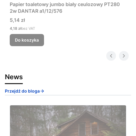
Papier toaletowy jumbo biały ceulozowy PT280
2w DANTAR a1/12/576
Cena
5,14 zł
Cena
4,18 zł
bez VAT
Do koszyka
News
Przejdź do bloga