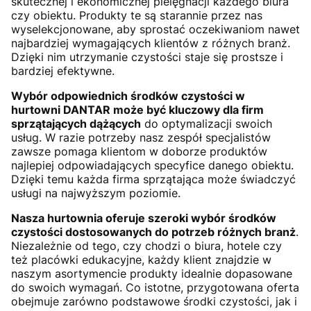
skutecznej i ekonomicznej pielęgnacji każdego biura
czy obiektu. Produkty te są starannie przez nas
wyselekcjonowane, aby sprostać oczekiwaniom nawet
najbardziej wymagających klientów z różnych branż.
Dzięki nim utrzymanie czystości staje się prostsze i
bardziej efektywne.
Wybór odpowiednich środków czystości w
hurtowni DANTAR może być kluczowy dla firm
sprzątających dążących
do optymalizacji swoich
usług. W razie potrzeby nasz zespół specjalistów
zawsze pomaga klientom w doborze produktów
najlepiej odpowiadających specyfice danego obiektu.
Dzięki temu każda firma sprzątająca może świadczyć
usługi na najwyższym poziomie.
Nasza hurtownia oferuje szeroki wybór środków
czystości dostosowanych do potrzeb różnych branż
.
Niezależnie od tego, czy chodzi o biura, hotele czy
też placówki edukacyjne, każdy klient znajdzie w
naszym asortymencie produkty idealnie dopasowane
do swoich wymagań. Co istotne, przygotowana oferta
obejmuje zarówno podstawowe środki czystości, jak i