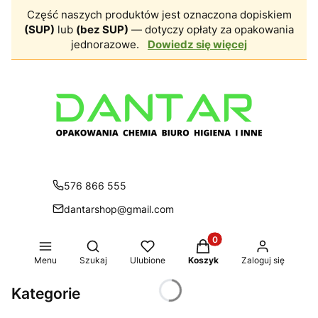
Część naszych produktów jest oznaczona dopiskiem
(SUP)
lub
(bez SUP)
— dotyczy opłaty za opakowania
jednorazowe.
Dowiedz się więcej
576 866 555
dantarshop@gmail.com
Produkty w koszyku: 0.
Otwórz wyszukiwarkę
Menu
Szukaj
Ulubione
Koszyk
Zaloguj się
Kategorie