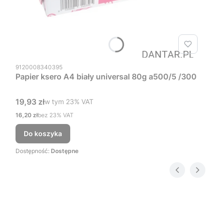
Kod produktu
9120008340395
Papier ksero A4 biały universal 80g a500/5 /300
Cena brutto
19,93 zł
w tym %s VAT
w tym
23%
VAT
Cena netto
16,20 zł
bez 23% VAT
Do koszyka
Dostępność:
Dostępne