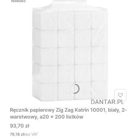
Nowość
Ręcznik papierowy Zig Zag Katrin 10001, biały, 2-
warstwowy, a20 x 200 listków
Cena
93,70 zł
Cena
76,18 zł
bez VAT