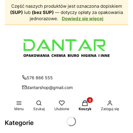
Część naszych produktów jest oznaczona dopiskiem
(SUP)
lub
(bez SUP)
— dotyczy opłaty za opakowania
jednorazowe.
Dowiedz się więcej
576 866 555
dantarshop@gmail.com
Produkty w koszyku: 0.
Otwórz wyszukiwarkę
Menu
Szukaj
Ulubione
Koszyk
Zaloguj się
Kategorie