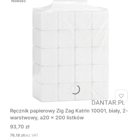
Nowość
Ręcznik papierowy Zig Zag Katrin 10001, biały, 2-
warstwowy, a20 x 200 listków
Cena
93,70 zł
Cena
76,18 zł
bez VAT