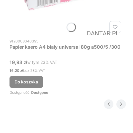
Kod produktu
9120008340395
Papier ksero A4 biały universal 80g a500/5 /300
Cena brutto
19,93 zł
w tym %s VAT
w tym
23%
VAT
Cena netto
16,20 zł
bez 23% VAT
Do koszyka
Dostępność:
Dostępne