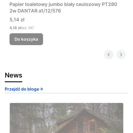
Papier toaletowy jumbo biały ceulozowy PT280
2w DANTAR a1/12/576
Cena
5,14 zł
Cena
4,18 zł
bez VAT
Do koszyka
News
Przejdź do bloga