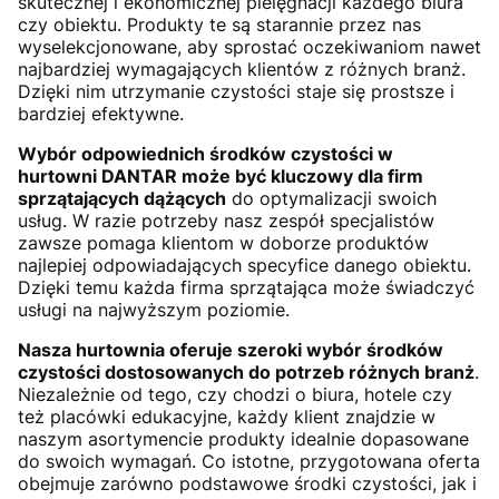
skutecznej i ekonomicznej pielęgnacji każdego biura
czy obiektu. Produkty te są starannie przez nas
wyselekcjonowane, aby sprostać oczekiwaniom nawet
najbardziej wymagających klientów z różnych branż.
Dzięki nim utrzymanie czystości staje się prostsze i
bardziej efektywne.
Wybór odpowiednich środków czystości w
hurtowni DANTAR może być kluczowy dla firm
sprzątających dążących
do optymalizacji swoich
usług. W razie potrzeby nasz zespół specjalistów
zawsze pomaga klientom w doborze produktów
najlepiej odpowiadających specyfice danego obiektu.
Dzięki temu każda firma sprzątająca może świadczyć
usługi na najwyższym poziomie.
Nasza hurtownia oferuje szeroki wybór środków
czystości dostosowanych do potrzeb różnych branż
.
Niezależnie od tego, czy chodzi o biura, hotele czy
też placówki edukacyjne, każdy klient znajdzie w
naszym asortymencie produkty idealnie dopasowane
do swoich wymagań. Co istotne, przygotowana oferta
obejmuje zarówno podstawowe środki czystości, jak i