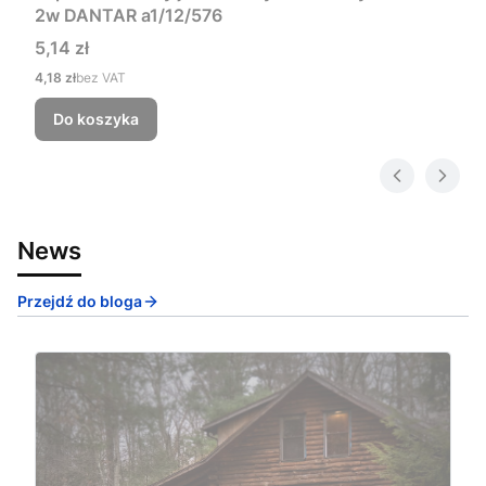
2w DANTAR a1/12/576
Cena
5,14 zł
Cena
4,18 zł
bez VAT
Do koszyka
News
Przejdź do bloga