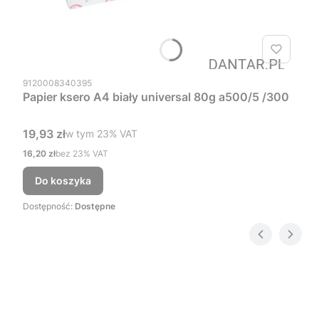
Kod produktu
9120008340395
Papier ksero A4 biały universal 80g a500/5 /300
Cena brutto
19,93 zł
w tym %s VAT
w tym
23%
VAT
Cena netto
16,20 zł
bez 23% VAT
Do koszyka
Dostępność:
Dostępne