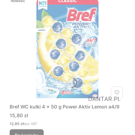
Nowość
Bref WC kulki 4 x 50 g Power Aktiv Lemon a4/9
Cena
15,80 zł
Cena
12,85 zł
bez VAT