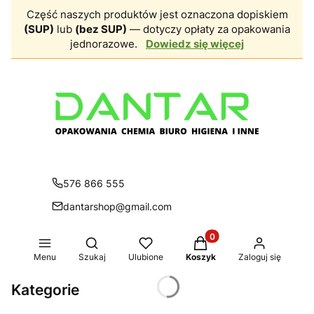
Część naszych produktów jest oznaczona dopiskiem
(SUP)
lub
(bez SUP)
— dotyczy opłaty za opakowania
jednorazowe.
Dowiedz się więcej
576 866 555
dantarshop@gmail.com
Produkty w koszyku: 0.
Otwórz wyszukiwarkę
Menu
Szukaj
Ulubione
Koszyk
Zaloguj się
Kategorie