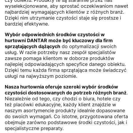
czy obiektu. Produkty te są starannie przez nas
wyselekcjonowane, aby sprostać oczekiwaniom nawet
najbardziej wymagających klientów z różnych branż.
Dzięki nim utrzymanie czystości staje się prostsze i
bardziej efektywne.
Wybór odpowiednich środków czystości w
hurtowni DANTAR może być kluczowy dla firm
sprzątających dążących
do optymalizacji swoich
usług. W razie potrzeby nasz zespół specjalistów
zawsze pomaga klientom w doborze produktów
najlepiej odpowiadających specyfice danego obiektu.
Dzięki temu każda firma sprzątająca może świadczyć
usługi na najwyższym poziomie.
Nasza hurtownia oferuje szeroki wybór środków
czystości dostosowanych do potrzeb różnych branż
.
Niezależnie od tego, czy chodzi o biura, hotele czy
też placówki edukacyjne, każdy klient znajdzie w
naszym asortymencie produkty idealnie dopasowane
do swoich wymagań. Co istotne, przygotowana oferta
obejmuje zarówno podstawowe środki czystości, jak i
specjalistyczne preparaty.