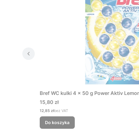
Bref WC kulki 4 x 50 g Power Aktiv Lemo
Cena
15,80 zł
Cena
12,85 zł
bez VAT
Do koszyka