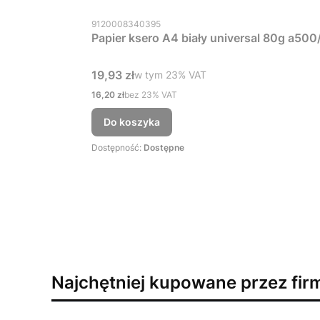
Kod produktu
9120008340395
Papier ksero A4 biały universal 80g a500
Cena brutto
19,93 zł
w tym %s VAT
w tym
23%
VAT
Cena netto
16,20 zł
bez 23% VAT
Do koszyka
Dostępność:
Dostępne
Najchętniej kupowane przez fir