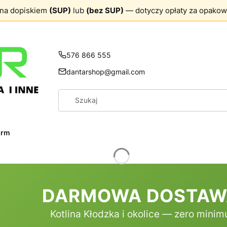
ona dopiskiem
(SUP)
lub
(bez SUP)
— dotyczy opłaty za opakow
576 866 555
dantarshop@gmail.com
firm
DARMOWA DOSTAWA 
Kotlina Kłodzka i okolice — zero mini