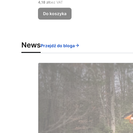
Cena
4,18 zł
bez VAT
Do koszyka
News
Przejdź do bloga