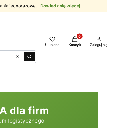
ania jednorazowe.
Dowiedz się więcej
Produkty w koszyku: 0. Zo
Ulubione
Koszyk
Zaloguj się
Wyczyść
Szukaj
dla firm
mum logistycznego