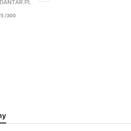
/5 /300
my