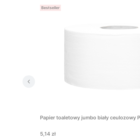
Bestseller
Papier toaletowy jumbo biały ceulozow
Cena
5,14 zł