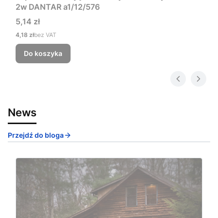
2w DANTAR a1/12/576
Cena
5,14 zł
Cena
4,18 zł
bez VAT
Do koszyka
News
Przejdź do bloga