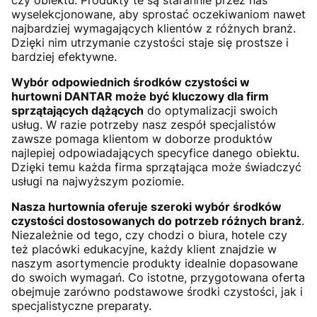
czy obiektu. Produkty te są starannie przez nas
wyselekcjonowane, aby sprostać oczekiwaniom nawet
najbardziej wymagających klientów z różnych branż.
Dzięki nim utrzymanie czystości staje się prostsze i
bardziej efektywne.
Wybór odpowiednich środków czystości w
hurtowni DANTAR może być kluczowy dla firm
sprzątających dążących
do optymalizacji swoich
usług. W razie potrzeby nasz zespół specjalistów
zawsze pomaga klientom w doborze produktów
najlepiej odpowiadających specyfice danego obiektu.
Dzięki temu każda firma sprzątająca może świadczyć
usługi na najwyższym poziomie.
Nasza hurtownia oferuje szeroki wybór środków
czystości dostosowanych do potrzeb różnych branż
.
Niezależnie od tego, czy chodzi o biura, hotele czy
też placówki edukacyjne, każdy klient znajdzie w
naszym asortymencie produkty idealnie dopasowane
do swoich wymagań. Co istotne, przygotowana oferta
obejmuje zarówno podstawowe środki czystości, jak i
specjalistyczne preparaty.