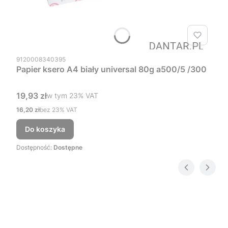
Kod produktu
9120008340395
Papier ksero A4 biały universal 80g a500/5 /300
Cena brutto
19,93 zł
w tym %s VAT
w tym
23%
VAT
Cena netto
16,20 zł
bez 23% VAT
Do koszyka
Dostępność:
Dostępne