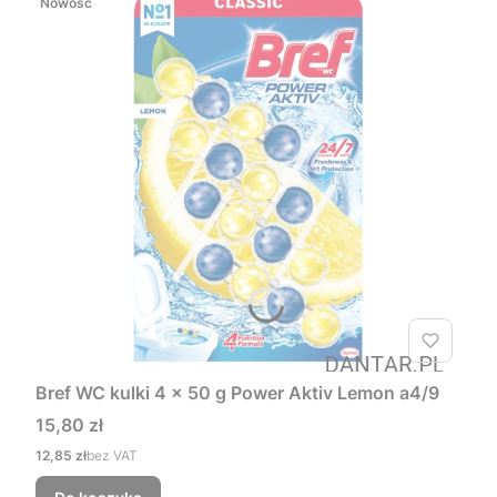
Nowość
Bref WC kulki 4 x 50 g Power Aktiv Lemon a4/9
Cena
15,80 zł
Cena
12,85 zł
bez VAT