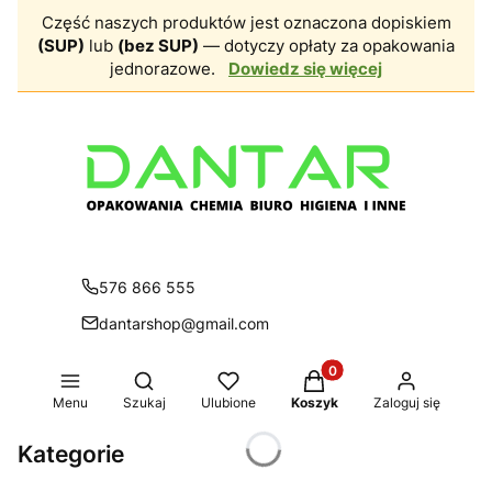
Część naszych produktów jest oznaczona dopiskiem
(SUP)
lub
(bez SUP)
— dotyczy opłaty za opakowania
jednorazowe.
Dowiedz się więcej
576 866 555
dantarshop@gmail.com
Produkty w koszyku: 0.
Otwórz wyszukiwarkę
Menu
Szukaj
Ulubione
Koszyk
Zaloguj się
Kategorie