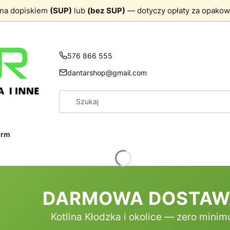
ona dopiskiem
(SUP)
lub
(bez SUP)
— dotyczy opłaty za opakow
576 866 555
dantarshop@gmail.com
firm
DARMOWA DOSTAWA 
Kotlina Kłodzka i okolice — zero mini