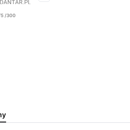
/5 /300
my