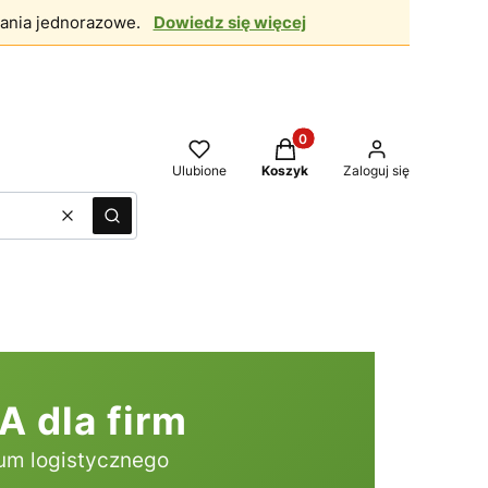
ania jednorazowe.
Dowiedz się więcej
Produkty w koszyku: 0. Zo
Ulubione
Koszyk
Zaloguj się
Wyczyść
Szukaj
dla firm
mum logistycznego