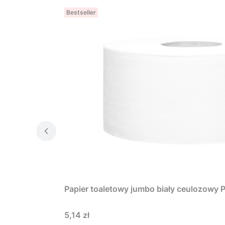
Bestseller
Papier toaletowy jumbo biały ceulozow
Cena
5,14 zł