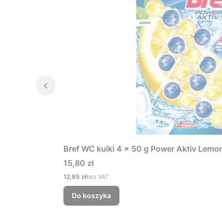
Bref WC kulki 4 x 50 g Power Aktiv Lemo
Cena
15,80 zł
Cena
12,85 zł
bez VAT
Do koszyka