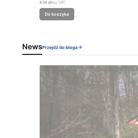
Cena
4,18 zł
bez VAT
Do koszyka
News
Przejdź do bloga