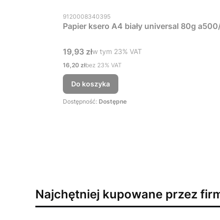
Kod produktu
9120008340395
Papier ksero A4 biały universal 80g a500
Cena brutto
19,93 zł
w tym %s VAT
w tym
23%
VAT
Cena netto
16,20 zł
bez 23% VAT
Do koszyka
Dostępność:
Dostępne
Najchętniej kupowane przez fir